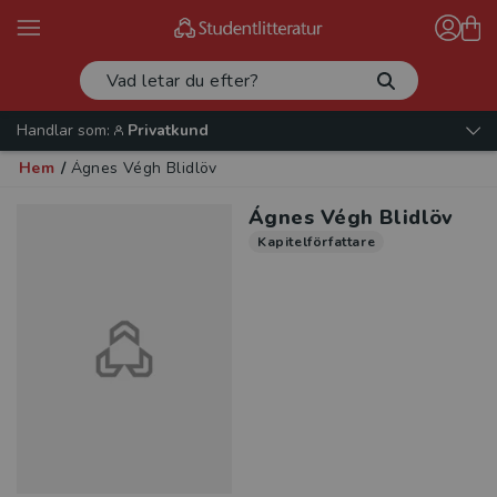
Handlar som:
Privatkund
Hem
/
Ágnes Végh Blidlöv
Ágnes Végh Blidlöv
Kapitelförfattare