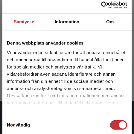
Samtycke
Information
Om
Denna webbplats använder cookies
Drama
Vi använder enhetsidentifierare för att anpassa innehållet
och annonserna till användarna, tillhandahålla funktioner
Österlind, Eva (red.)
för sociala medier och analysera vår trafik. Vi
Begränsad fraktregion
390 kr
inkl. moms
vidarebefordrar även sådana identifierare och annan
Exkl. moms: 368 kr
information från din enhet till de sociala medier och
annons- och analysföretag som vi samarbetar med.
Dessa kan i sin tur kombinera informationen med annan
information som du har tillhandahållit eller som de har
Det verkar som att du besöker
samlat in när du har använt deras tjänster.
studentlitteratur.se via en enhet utanför Sverige.
Studentlitteratur
Samtyckesval
Vi erbjuder inte leveranser utanför Sverige. För
Nödvändig
att kunna slutföra ett köp måste
Studentlitteratur grundades 1963 och är idag Sveriges