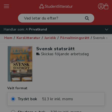
Handlar som:
Privatkund
Hem
/
Kurslitteratur
/
Juridik
/
Förvaltningsrätt
/
Svensk sta
Svensk statsrätt
Skickas följande arbetsdag
Valt format
Tryckt bok
513 kr inkl. moms