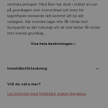
undervisning (nivå och ämne) och dig som är verksam i
centrala principer. Med åren har dock i stället en syn
Sverige. Du kan alltid kontakta vår
kundservice
om du
på grundlagen som överordnad och även för
önskar ytterligare information eller har frågor om
lagstiftaren bindande rätt kommit att bli allt
produkten.
vanligare. När svenska lagar inte får strida mot
Europarätt är det naturligt att de inte heller får strida
Den här produkten kan beställas av lärare på universitet
mot svensk grundlag.
eller högskola. Om det gäller tjänsteexemplar av en
kursbok på befintlig kurslista hänvisar vi till din
Visa hela beskrivningen
Regeringsformen har genomgått stora förändringar
arbetsgivare.
sedan 1974, inte minst år 2010 då bland annat
formerna för regeringsbildning, normprövningen och
domstolarnas ställning ändrades. Detta har lett till
Logga in
att den tidigare dominerande föreställningen om
Innehållsförteckning
grundlagen som uttryck för icke juridiskt bindande
riktlinjer alltså inte längre kan upprätthållas, vilket
Vill du veta mer?
understryks av på senare år uppmärksammade frågor
om regeringsbildning, rättighetsskydd och domstolars
Läs intervjun med författare Joakim Nergelius
självständighet.