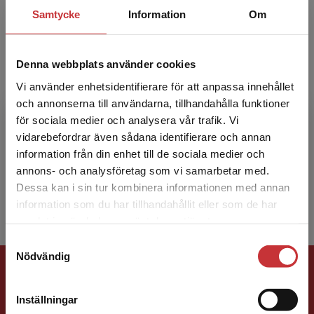
Samtycke
Information
Om
Denna webbplats använder cookies
Vi använder enhetsidentifierare för att anpassa innehållet
Joakim Nergelius
och annonserna till användarna, tillhandahålla funktioner
för sociala medier och analysera vår trafik. Vi
Begränsad fraktregion
Joakim Nergelius har tjänstgjort vid EG-
vidarebefordrar även sådana identifierare och annan
domstolen och EU:s regionkommitté och är
information från din enhet till de sociala medier och
sedan 2003 professor i rättsvetenskap vid
annons- och analysföretag som vi samarbetar med.
Örebro universitet samt ...
Dessa kan i sin tur kombinera informationen med annan
information som du har tillhandahållit eller som de har
Det verkar som att du besöker
samlat in när du har använt deras tjänster.
studentlitteratur.se via en enhet utanför Sverige.
Samtyckesval
Vi erbjuder inte leveranser utanför Sverige. För
Nödvändig
Förlagskontakt
att kunna slutföra ett köp måste
leveransadressen vara i Sverige.
Läs mer
Inställningar