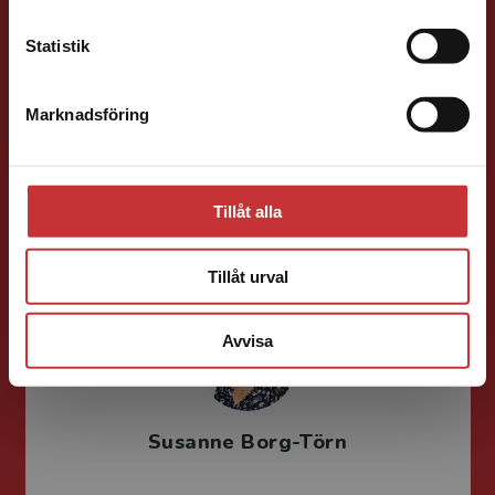
Kontakta kundservice
Statistik
Mareike Persson
Marknadsföring
Stäng
Förläggare
Juridik, kriminologi och polis
Tillåt alla
046-31 22 91
E-post
Tillåt urval
Avvisa
Susanne Borg-Törn