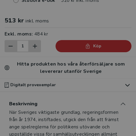
Studora e-bok
320 kr inkl. moms
513 kr
inkl. moms
Exkl. moms:
484 kr
Köp
Hitta produkten hos våra återförsäljare som
levererar utanför Sverige
Digitalt provexemplar
Du som undervisar kan beställa ett kostnadsfritt
Beskrivning
digitalt provexemplar av den här produkten
.
Beskrivning
När Sveriges viktigaste grundlag, regeringsformen
Våra digitala provexemplar tillhandahålls via Studora.se
från år 1974, instiftades, utgick den från att främst
och ger dig tillgång till boken under 180 dagar. Observera
ange spelreglerna för politikens utövande och
att erbjudandet endast gäller relevanta produkter för din
uppställde vissa för samhällsutvecklingen allmänt