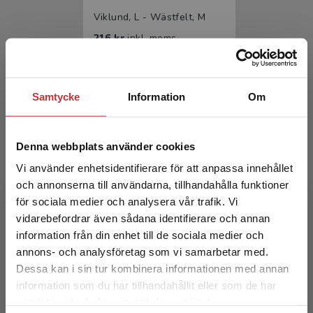
Viklund, L - Wästfelt, M
216 kr
inkl. moms
Exkl. moms: 204 kr
Samtycke
Information
Om
Denna webbplats använder cookies
Vi använder enhetsidentifierare för att anpassa innehållet
och annonserna till användarna, tillhandahålla funktioner
för sociala medier och analysera vår trafik. Vi
Arbetsrätt i praktiken
Begränsad fraktregion
vidarebefordrar även sådana identifierare och annan
information från din enhet till de sociala medier och
Viklund, L - Wästfelt, M
annons- och analysföretag som vi samarbetar med.
363 kr
inkl. moms
Dessa kan i sin tur kombinera informationen med annan
Exkl. moms: 342 kr
information som du har tillhandahållit eller som de har
Det verkar som att du besöker
samlat in när du har använt deras tjänster.
studentlitteratur.se via en enhet utanför Sverige.