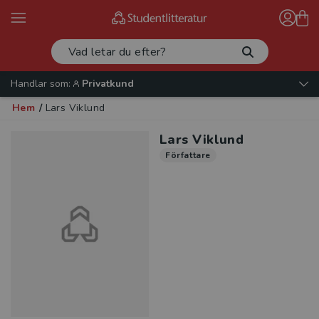
Handlar som:
Privatkund
Hem
/
Lars Viklund
Lars Viklund
Författare