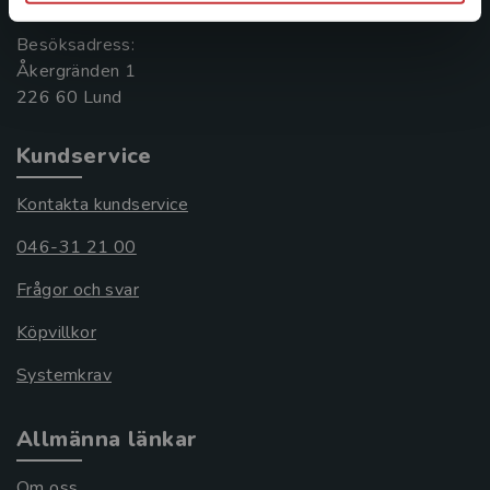
Besöksadress:
Åkergränden 1
Kundservice
Kontakta kundservice
046-31 21 00
Frågor och svar
Köpvillkor
Systemkrav
Allmänna länkar
Om oss