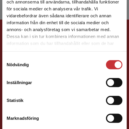
och annonserna till användarna, tillhandahålla funktioner
för sociala medier och analysera vår trafik. Vi
Begränsad fraktregion
vidarebefordrar även sådana identifierare och annan
information från din enhet till de sociala medier och
Förlagskontakt
annons- och analysföretag som vi samarbetar med.
Dessa kan i sin tur kombinera informationen med annan
information som du har tillhandahållit eller som de har
Det verkar som att du besöker
samlat in när du har använt deras tjänster.
studentlitteratur.se via en enhet utanför Sverige.
Samtyckesval
Vi erbjuder inte leveranser utanför Sverige. För
Nödvändig
att kunna slutföra ett köp måste
leveransadressen vara i Sverige.
Läs mer
Caroline Boussard
Inställningar
Kontakta kundservice
Förläggare
Samhällsvetenskap och humaniora, Språk
Statistik
046-31 21 46
E-post
Marknadsföring
Stäng