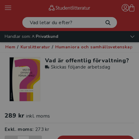
Handlar som:
Privatkund
Hem
/
Kurslitteratur
/
Humaniora och samhällsvetenskap
/
Vad är offentlig förvaltning?
Skickas följande arbetsdag
289 kr
inkl. moms
Exkl. moms:
273 kr