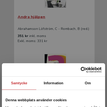
Andra hjälpen
Abrahamson Löfström, C - Rombach, B (red.)
351 kr
inkl. moms
Exkl. moms: 331 kr
Samtycke
Information
Om
Vad är offentlig förvaltning?
Denna webbplats använder cookies
Karlsson, Lars