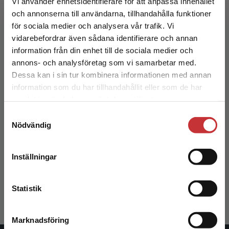
Vi använder enhetsidentifierare för att anpassa innehållet
289 kr
inkl. moms
och annonserna till användarna, tillhandahålla funktioner
Exkl. moms: 273 kr
för sociala medier och analysera vår trafik. Vi
Begränsad fraktregion
vidarebefordrar även sådana identifierare och annan
information från din enhet till de sociala medier och
annons- och analysföretag som vi samarbetar med.
Dessa kan i sin tur kombinera informationen med annan
information som du har tillhandahållit eller som de har
Det verkar som att du besöker
samlat in när du har använt deras tjänster.
studentlitteratur.se via en enhet utanför Sverige.
Samtyckesval
Vi erbjuder inte leveranser utanför Sverige. För
Nödvändig
att kunna slutföra ett köp måste
Uppdrag offentlig granskning
leveransadressen vara i Sverige.
Läs mer
Inställningar
Johansson, V - Lindgren, L
Kontakta kundservice
334 kr
inkl. moms
Statistik
Exkl. moms: 315 kr
Marknadsföring
Stäng