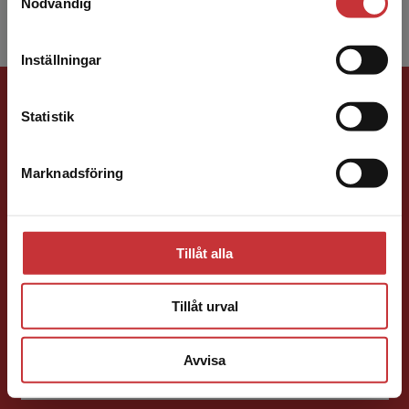
Nödvändig
att kunna slutföra ett köp måste
leveransadressen vara i Sverige.
Läs mer
Inställningar
Kontakta kundservice
Förlagskontakt
Statistik
Marknadsföring
Stäng
Caroline Boussard
Tillåt alla
Förläggare
Tillåt urval
Samhällsvetenskap och humaniora, Språk
046-31 21 46
Avvisa
E-post