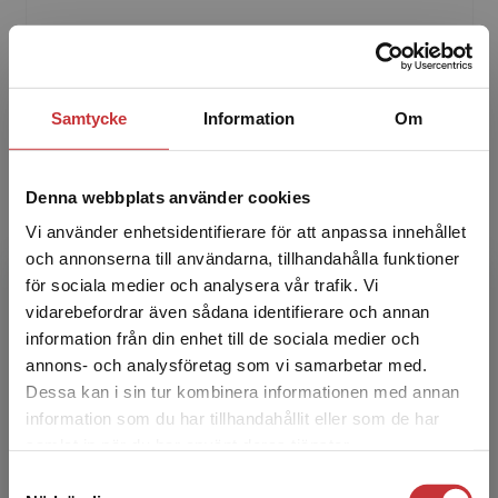
Sverker C. Jagers är professor i statsvetenskap
och föreståndare för Center for Collective
Action Research (CeCAR) vid Göteborgs
Samtycke
Information
Om
universitet. Hans ...
Denna webbplats använder cookies
Vi använder enhetsidentifierare för att anpassa innehållet
och annonserna till användarna, tillhandahålla funktioner
för sociala medier och analysera vår trafik. Vi
Begränsad fraktregion
vidarebefordrar även sådana identifierare och annan
Simon Matti
information från din enhet till de sociala medier och
annons- och analysföretag som vi samarbetar med.
Simon Matti är professor i statsvetenskap vid
Dessa kan i sin tur kombinera informationen med annan
Luleå tekniska universitet och seniorforskare
information som du har tillhandahållit eller som de har
Det verkar som att du besöker
vid CeCAR. Han forskar och undervisar om
samlat in när du har använt deras tjänster.
studentlitteratur.se via en enhet utanför Sverige.
miljöproblem o...
Samtyckesval
Vi erbjuder inte leveranser utanför Sverige. För