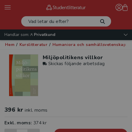
Handlar som:
Privatkund
Hem
/
Kurslitteratur
/
Humaniora och samhällsvetenskap
/
Miljöpolitikens villkor
Skickas följande arbetsdag
396 kr
inkl. moms
Exkl. moms:
374 kr