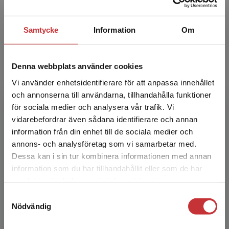
Sofie Tornhill är statsvetare och docent i
Samtycke
Information
Om
genusvetenskap vid Institutionen för
samhällsstudier på Linnéuniversitetet. Hennes
forskning handlar om ...
Denna webbplats använder cookies
Vi använder enhetsidentifierare för att anpassa innehållet
och annonserna till användarna, tillhandahålla funktioner
för sociala medier och analysera vår trafik. Vi
Begränsad fraktregion
vidarebefordrar även sådana identifierare och annan
information från din enhet till de sociala medier och
annons- och analysföretag som vi samarbetar med.
Cecilia Åse
Dessa kan i sin tur kombinera informationen med annan
information som du har tillhandahållit eller som de har
Det verkar som att du besöker
Cecilia Åse är statsvetare och professor i
samlat in när du har använt deras tjänster.
studentlitteratur.se via en enhet utanför Sverige.
genusvetenskap. Hon arbetar vid Institutionen
Samtyckesval
Vi erbjuder inte leveranser utanför Sverige. För
för etnologi, religionshistoria och
Nödvändig
att kunna slutföra ett köp måste
genusvetenskap på Stoc...
leveransadressen vara i Sverige.
Läs mer