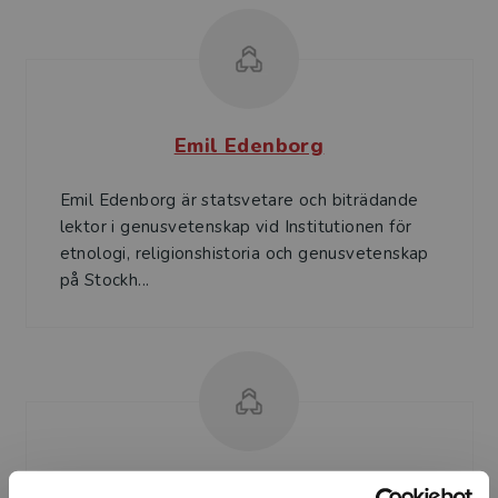
Emil Edenborg
Emil Edenborg är statsvetare och biträdande
lektor i genusvetenskap vid Institu­tionen för
etnologi, religionshistoria och genusvetenskap
på Stockh...
Sofie Tornhill