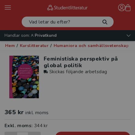
Handlar som:
Privatkund
Hem
/
Kurslitteratur
/
Humaniora och samhällsvetenskap
/
Feministiska perspektiv på
global politik
Skickas följande arbetsdag
365 kr
inkl. moms
Exkl. moms:
344 kr