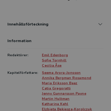
krig, våld och militarisering - presenteras centrala
feministiska teorier genom nedslag i aktuell forskning.
Dessutom ingår ett kapitel som ger vägledning i att
genomföra egna studier av global politik.
Innehållsförteckning
Boken riktar sig till studenter i ämnen som
Information
genusvetenskap, statsvetenskap och internationella
relationer och alla andra som är intresserade av
globala frågor.
Redaktörer:
Emil Edenborg
Sofie Tornhill
Cecilia Åse
Kapitelförfattare:
Seema Arora-Jonsson
Annika Bergman Rosamond
Maria Eriksson Baaz
Catia Gregoratti
Jenny Gunnarsson Payne
Martin Hultman
Katharina Kehl
Elzbieta Bekiesza-Korolczuk