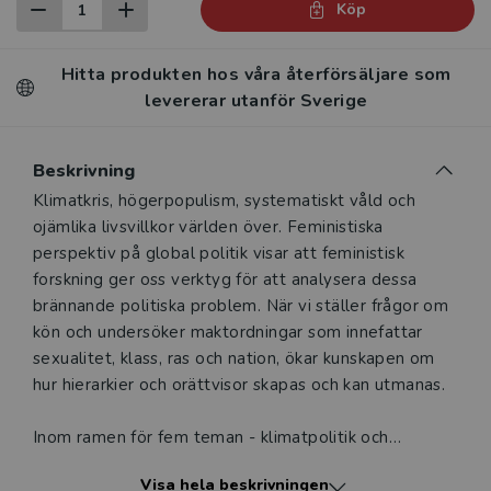
Köp
Hitta produkten hos våra återförsäljare som
levererar utanför Sverige
Beskrivning
Beskrivning
Klimatkris, högerpopulism, systematiskt våld och
ojämlika livsvillkor världen över. Feministiska
perspektiv på global politik visar att feministisk
forskning ger oss verktyg för att analysera dessa
brännande politiska problem. När vi ställer frågor om
kön och undersöker maktordningar som innefattar
sexualitet, klass, ras och nation, ökar kunskapen om
hur hierarkier och orättvisor skapas och kan utmanas.
Inom ramen för fem teman - klimatpolitik och
hållbarhet, institutioner och styrning, ekonomi och
Visa hela beskrivningen
arbete, transnationell mobilisering och aktivism samt