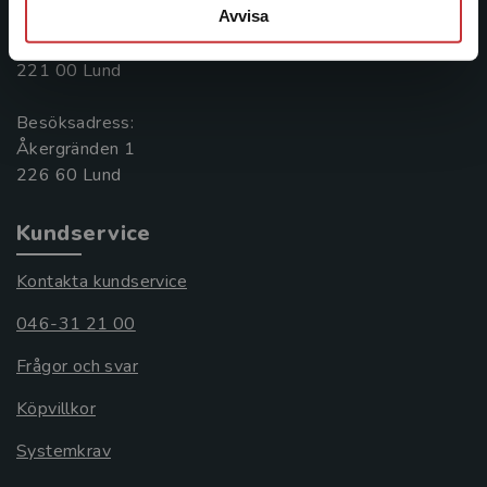
Avvisa
Postadress:
Box 141
221 00 Lund
Besöksadress:
Åkergränden 1
Kundservice
Kontakta kundservice
046-31 21 00
Frågor och svar
Köpvillkor
Systemkrav