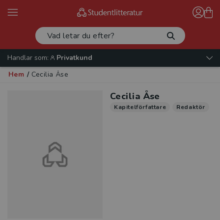
Handlar som:
Privatkund
Hem
/
Cecilia Åse
Cecilia Åse
Kapitelförfattare
Redaktör