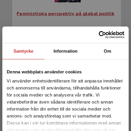
Feministiska perspektiv på global politik
Edenborg, Emil m.fl. (red.)
365 kr
inkl. moms
Exkl. moms: 344 kr
Samtycke
Information
Om
Denna webbplats använder cookies
Vi använder enhetsidentifierare för att anpassa innehållet
och annonserna till användarna, tillhandahålla funktioner
för sociala medier och analysera vår trafik. Vi
Begränsad fraktregion
vidarebefordrar även sådana identifierare och annan
Politik och kön
information från din enhet till de sociala medier och
annons- och analysföretag som vi samarbetar med.
Freidenvall, L - Jansson, M (red.)
Dessa kan i sin tur kombinera informationen med annan
information som du har tillhandahållit eller som de har