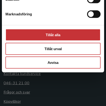
046-31 20 00
Marknadsföring
Stäng
Postadress:
Box 141
221 00 Lund
Tillåt alla
Besöksadress:
Åkergränden 1
Tillåt urval
Kundservice
Avvisa
Kontakta kundservice
046-31 21 00
Frågor och svar
Köpvillkor