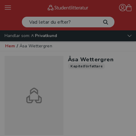
Handlar som:
Privatkund
Hem
/
Åsa Wettergren
Åsa Wettergren
Kapitelförfattare