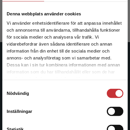
Davidsson, Anna m.fl. (red.)
Denna webbplats använder cookies
337 kr
inkl. moms
Exkl. moms: 318 kr
Vi använder enhetsidentifierare för att anpassa innehållet
och annonserna till användarna, tillhandahålla funktioner
för sociala medier och analysera vår trafik. Vi
Begränsad fraktregion
vidarebefordrar även sådana identifierare och annan
information från din enhet till de sociala medier och
Studentlitteratur
annons- och analysföretag som vi samarbetar med.
Dessa kan i sin tur kombinera informationen med annan
Studentlitteratur grundades 1963 och är idag Sveriges
information som du har tillhandahållit eller som de har
Det verkar som att du besöker
ledande utbildningsförlag. Med läromedel, kurslitteratur,
samlat in när du har använt deras tjänster.
studentlitteratur.se via en enhet utanför Sverige.
facklitteratur, utbildningar och digitala
Samtyckesval
Vi erbjuder inte leveranser utanför Sverige. För
informationstjänster i utbudet, finns Studentlitteratur med
Nödvändig
att kunna slutföra ett köp måste
längs hela kunskapsresan.
leveransadressen vara i Sverige.
Läs mer
Inställningar
Kontakta oss
Kontakta kundservice
Kontakta oss
Statistik