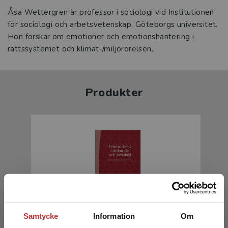
Åsa Wettergren är professor i sociologi vid Institutionen
för sociologi och arbetsvetenskap, Göteborgs universitet.
Hon forskar om emotioner och emotionshantering i
rättssystemet och klimat-/miljörörelsen.
Produkter
Feministiskt tänkande och sociologi
Samtycke
Information
Om