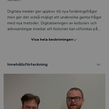
Digitala medier ger upphov till nya forskningsfrågor
men gör det också möjligt att undersöka gamla frågor
med nya metoder. Digitaliseringen av kulturarv och
arkivsamlingar innebär att historien kan utforskas på
digital väg. För första gången på svenska
Visa hela beskrivningen
introduceras här en bred uppsättning digitala
metoder för studier av historia och samtid. I bokens
elva kapitel behandlas digital etnografi, metoder för
text-, bild- och nätverksanalys samt studier av
dataspel, gränssnitt och digitala flöden. Dessutom
Innehållsförteckning
beskrivs metoder för automatisk datainsamling och
vetenskapliga visualiseringar. Författarna går igenom
grunderna för respektive metod och visar med
illustrativa exempel hur de kan användas i konkreta
undersökningar.
Digitala metoder i humaniora och samhällsvetenskap