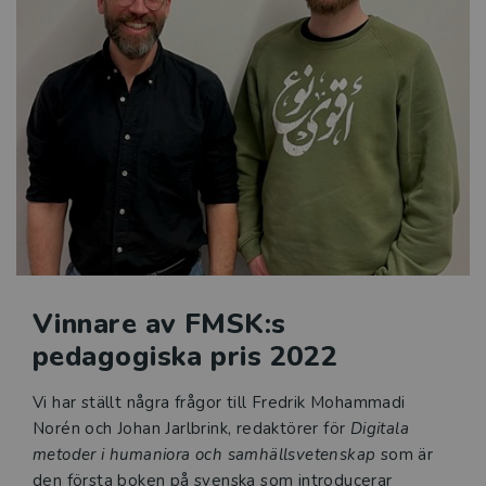
vänder sig till studenter på grund- och avancerad nivå
inom ett flertal ämnesområden, men riktar sig också
till forskare som vill uppdatera sin metodarsenal.
Vinnare av FMSK:s
pedagogiska pris 2022
Vi har ställt några frågor till Fredrik Mohammadi
Norén och Johan Jarlbrink, redaktörer för
Digitala
metoder i humaniora och samhällsvetenskap
som är
den första boken på svenska som introducerar