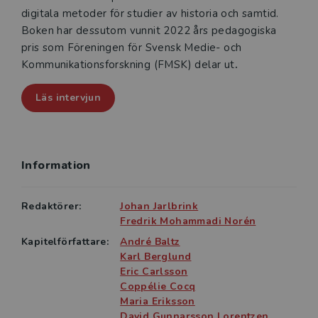
digitala metoder för studier av historia och samtid.
Boken har dessutom vunnit 2022 års pedagogiska
pris som Föreningen för Svensk Medie- och
Kommunikationsforskning (FMSK) delar ut
.
Läs intervjun
Information
Redaktörer:
Johan Jarlbrink
Fredrik Mohammadi Norén
Kapitelförfattare:
André Baltz
Karl Berglund
Eric Carlsson
Coppélie Cocq
Maria Eriksson
David Gunnarsson Lorentzen