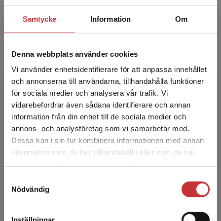
Samtycke
Information
Om
Johan Jarlbrink
Denna webbplats använder cookies
Vi använder enhetsidentifierare för att anpassa innehållet
Johan Jarlbrink är lektor i medie- och
och annonserna till användarna, tillhandahålla funktioner
kommunikationsvetenskap och docent i
för sociala medier och analysera vår trafik. Vi
mediehistoria, verksam vid Umeå universitet.
Begränsad fraktregion
vidarebefordrar även sådana identifierare och annan
Hans forskning behandlar f...
information från din enhet till de sociala medier och
annons- och analysföretag som vi samarbetar med.
Dessa kan i sin tur kombinera informationen med annan
information som du har tillhandahållit eller som de har
Det verkar som att du besöker
samlat in när du har använt deras tjänster.
studentlitteratur.se via en enhet utanför Sverige.
Samtyckesval
Vi erbjuder inte leveranser utanför Sverige. För
Nödvändig
att kunna slutföra ett köp måste
Fredrik Mohammadi Norén
leveransadressen vara i Sverige.
Läs mer
Inställningar