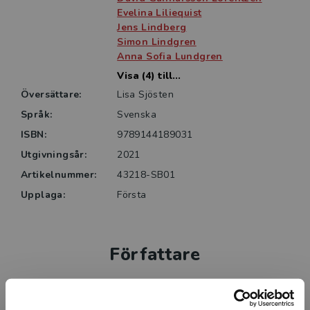
Evelina Liliequist
Jens Lindberg
Simon Lindgren
Anna Sofia Lundgren
Visa (4) till...
Översättare:
Lisa Sjösten
Språk:
Svenska
ISBN:
9789144189031
Utgivningsår:
2021
Artikelnummer:
43218-SB01
Upplaga:
Första
Författare