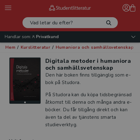
Handlar som:
Privatkund
Hem
/
Kurslitteratur
/
Humaniora och samhällsvetenskap
/
Digitala metoder i humaniora
och samhällsvetenskap
Den här boken finns tillgänglig som e-
bok på Studora.
På Studora kan du köpa tidsbegränsad
åtkomst till denna och många andra e-
böcker. Du får tillgång direkt och kan
även ta del av tjänstens smarta
studieverktyg.