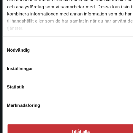
Begränsad fraktregion
Kontakta oss
och analysföretag som vi samarbetar med. Dessa kan i sin t
kombinera informationen med annan information som du har
Kontakta oss
tillhandahållit eller som de har samlat in när du har använt d
tjänster.
046-31 20 00
Det verkar som att du besöker studentlitteratur.se via 
Postadress:
enhet utanför Sverige. Vi erbjuder inte leveranser utanf
Samtyckesval
Box 141
Sverige. För att kunna slutföra ett köp måste
Nödvändig
221 00 Lund
leveransadressen vara i Sverige.
Läs mer
Inställningar
Besöksadress:
Kontakta kundservice
Åkergränden 1
Statistik
Kundservice
Stäng
Marknadsföring
Kontakta kundservice
046-31 21 00
Tillåt alla