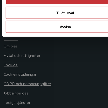
Frågor och svar
Köpvillkor
Tillåt urval
Systemkrav
Avvisa
Allmänna länkar
Om oss
Avtal och rättigheter
Cookies
Cookieinställningar
GDPR och personuppgifter
Jobba hos oss
Lediga tjänster