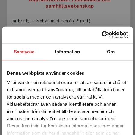
samhällsvetenskap
Jarlbrink, J - Mohammadi Norén, F (red.)
245 kr
inkl. moms
Exkl. moms: 231 kr
Samtycke
Information
Om
Denna webbplats använder cookies
Vi använder enhetsidentifierare för att anpassa innehållet
och annonserna till användarna, tillhandahålla funktioner
för sociala medier och analysera vår trafik. Vi
Begränsad fraktregion
Digitala metoder i humaniora och
vidarebefordrar även sådana identifierare och annan
samhällsvetenskap
information från din enhet till de sociala medier och
annons- och analysföretag som vi samarbetar med.
Jarlbrink, J - Mohammadi Norén, F (red.)
Dessa kan i sin tur kombinera informationen med annan
information som du har tillhandahållit eller som de har
394 kr
inkl. moms