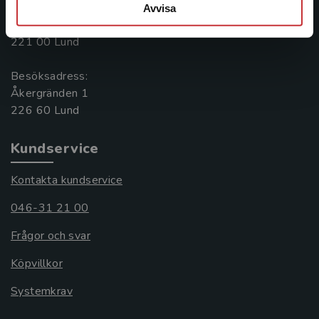
Postadress:
Avvisa
Box 141
221 00 Lund
Besöksadress:
Åkergränden 1
Kundservice
Kontakta kundservice
046-31 21 00
Frågor och svar
Köpvillkor
Systemkrav