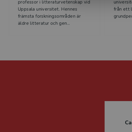
professor i litteraturvetenskap vid
universi
Uppsala universitet. Hennes
från ett 
främsta forskningsområden är
grundper
äldre litteratur och gen...
Ca