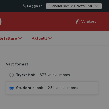
Logga in
Handlar som:
Privatkund
Varukorg
örfattare
Aktuellt
Valt format
Tryckt bok
377 kr inkl. moms
Studora e-bok
234 kr inkl. moms