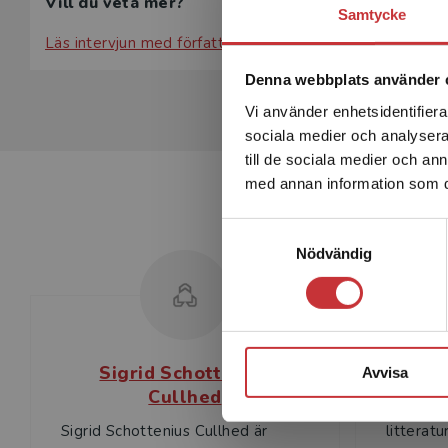
Vill du veta mer?
Samtycke
Läs intervjun med författarna.
Denna webbplats använder 
Vi använder enhetsidentifierar
sociala medier och analysera 
till de sociala medier och a
med annan information som du 
Samtyckesval
Nödvändig
Sigrid Schottenius
A
Avvisa
Cullhed
Andreas 
Sigrid Schottenius Cullhed är
litterat