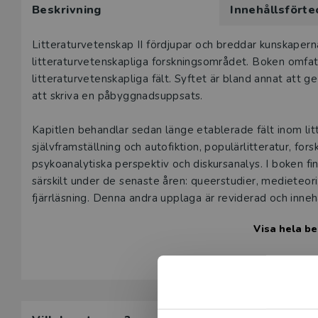
Beskrivning
Innehållsförte
här produk
Våra digital
Beskrivning
Litteraturvetenskap II fördjupar och breddar kunskaper
under 180 da
litteraturvetenskapliga forskningsområdet. Boken omfatta
undervisning
litteraturvetenskapliga fält. Syftet är bland annat att g
vår
kundserv
att skriva en påbyggnadsuppsats.
Den här prod
Kapitlen behandlar sedan länge etablerade fält inom litt
tjänsteexempl
självframställning och autofiktion, populärlitteratur, forsk
psykoanalytiska perspektiv och diskursanalys. I boken f
L
särskilt under de senaste åren: queerstudier, medieteori
fjärrläsning. Denna andra upplaga är reviderad och inneh
Visa hela be
Litteraturvetenskap II vänder sig främst till studenter 
lärarutbildningens litteraturkurser. Syskonvolymen Litt
grundläggande nivå.