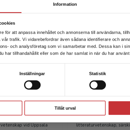
Begränsad fraktregion
Information
cookies
e för att anpassa innehållet och annonserna till användarna, tillh
Det verkar som att du besöker studentlitteratur.se via en
vår trafik. Vi vidarebefordrar även sådana identifierare och anna
enhet utanför Sverige. Vi erbjuder inte leveranser utanför
nnons- och analysföretag som vi samarbetar med. Dessa kan i sin
Sverige. För att kunna slutföra ett köp måste
har tillhandahållit eller som de har samlat in när du har använt 
leveransadressen vara i Sverige.
Läs mer
Författare
Kontakta kundservice
Inställningar
Statistik
Stäng
ndreas Hedberg
Johan Svedjed
Tillåt urval
Hedberg är docent i
Johan Svedjedal är profes
urvetenskap vid Uppsala
litteraturvetenskap, särski