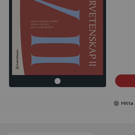
Hitta
Du som unde