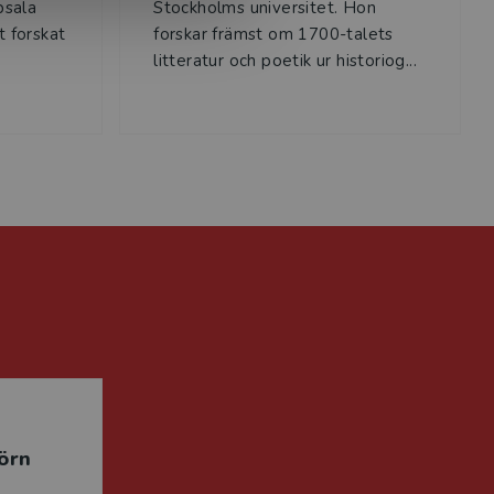
psala
Stockholms universitet. Hon
t forskat
forskar främst om 1700-talets
litteratur och poetik ur historiog...
örn