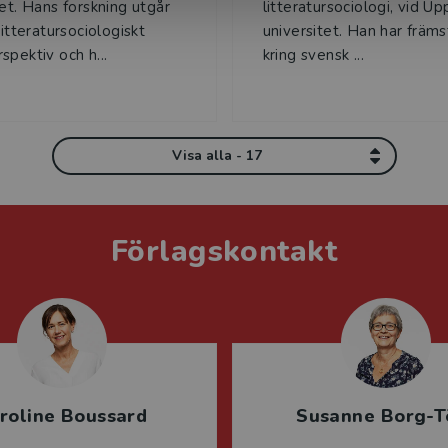
tet. Hans forskning utgår
litteratursociologi, vid Up
litteratursociologiskt
universitet. Han har främs
spektiv och h...
kring svensk ...
Visa alla - 17
Förlagskontakt
roline Boussard
Susanne Borg-T