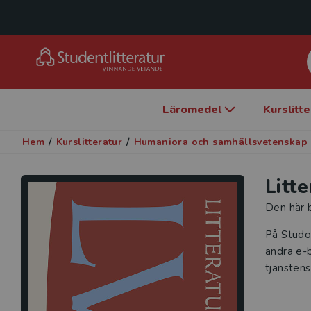
Läromedel
Kurslitt
Hem
/
Kurslitteratur
/
Humaniora och samhällsvetenskap
Litt
Den här b
På Studo
andra e-b
tjänstens