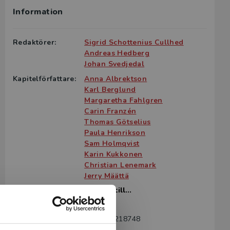
Information
g till boken
ter för din
Redaktörer:
Sigrid Schottenius Cullhed
id kontakta
Andreas Hedberg
rodukten.
Johan Svedjedal
Kapitelförfattare:
Anna Albrektson
m det gäller
Karl Berglund
tsgivare.
Margaretha Fahlgren
Carin Franzén
Thomas Götselius
Paula Henrikson
Sam Holmqvist
Karin Kukkonen
Christian Lenemark
Jerry Määttä
Visa (4) till...
Språk:
Svenska
ISBN:
9789144218748