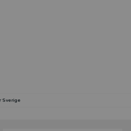
r Sverige
lar av den