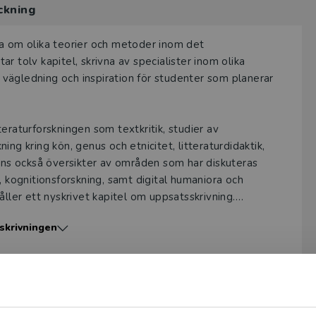
ckning
ten
.
a provexemplar tillhandahålls via Studora.se och ger dig tillgån
na om olika teorier och metoder inom det
gar. Observera att erbjudandet endast gäller relevanta produk
r tolv kapitel, skrivna av specialister inom olika
 (nivå och ämne) och dig som är verksam i Sverige. Du kan allt
e vägledning och inspiration för studenter som planerar
ice
om du önskar ytterligare information eller har frågor om p
ukten kan beställas av lärare på universitet eller högskola. O
eraturforskningen som textkritik, studier av
ar av en kursbok på befintlig kurslista hänvisar vi till din arbe
ning kring kön, genus och etnicitet, litteraturdidaktik,
inns också översikter av områden som har diskuteras
ogga in
, kognitionsforskning, samt digital humaniora och
åller ett nyskrivet kapitel om uppsatsskrivning.
skrivningen
på avancerad nivå inom litteraturvetenskap och
eraturvetenskap I är avsedd för studenter på