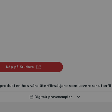
Köp på Studora
 produkten hos våra återförsäljare som levererar utanfö
Digitalt provexemplar
rvisar kan beställa ett kostnadsfritt digitalt provexemp