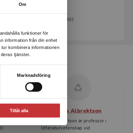
Utgivningsår:
2020
Om
Revisionsår:
2026
Artikelnummer:
40755-SB02
Upplaga:
Andra
andahålla funktioner för
n information från din enhet
 tur kombinera informationen
deras tjänster.
Marknadsföring
al
Anna Albrektson
Tillåt alla
sor em. i
Anna Albrektson är professor i
lt
litteraturvetenskap vid