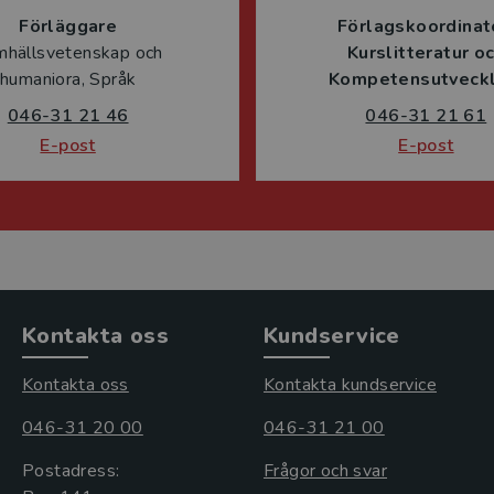
Förläggare
Förlagskoordinat
mhällsvetenskap och
Kurslitteratur o
humaniora, Språk
Kompetensutveckl
046-31 21 46
046-31 21 61
E-post
E-post
Kontakta oss
Kundservice
Kontakta oss
Kontakta kundservice
046-31 20 00
046-31 21 00
Postadress:
Frågor och svar