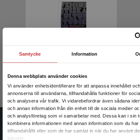
Feministiska kulturstudier
Samtycke
Information
O
Holmqvist, S - Werner, A
Denna webbplats använder cookies
311 kr
inkl. moms
Exkl. moms: 293 kr
Vi använder enhetsidentifierare för att anpassa innehållet oc
annonserna till användarna, tillhandahålla funktioner för soci
och analysera vår trafik. Vi vidarebefordrar även sådana ident
och annan information från din enhet till de sociala medier o
Begränsad fraktregion
och analysföretag som vi samarbetar med. Dessa kan i sin t
Studentlitteratur
kombinera informationen med annan information som du har
tillhandahållit eller som de har samlat in när du har använt d
Studentlitteratur grundades 1963 och är idag Sveriges
tjänster.