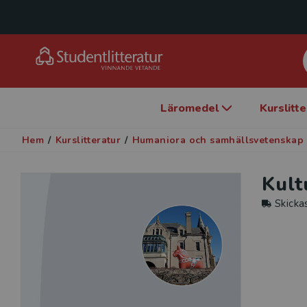
Läromedel
Kurslitt
Hem
/
Kurslitteratur
/
Humaniora och samhällsvetenskap
Kult
Skicka