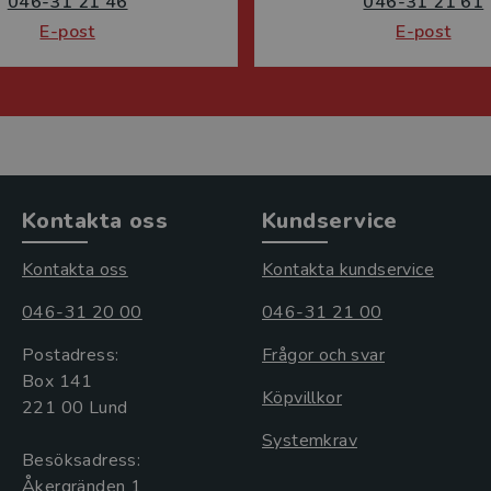
046-31 21 46
046-31 21 61
E-post
E-post
Kontakta oss
Kundservice
Kontakta oss
Kontakta kundservice
046-31 20 00
046-31 21 00
Postadress:
Frågor och svar
Box 141
Köpvillkor
221 00 Lund
Systemkrav
Besöksadress:
Åkergränden 1