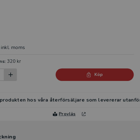
inkl. moms
320 kr
ms:
Köp
 produkten hos våra återförsäljare som levererar utanfö
Provläs
ckning