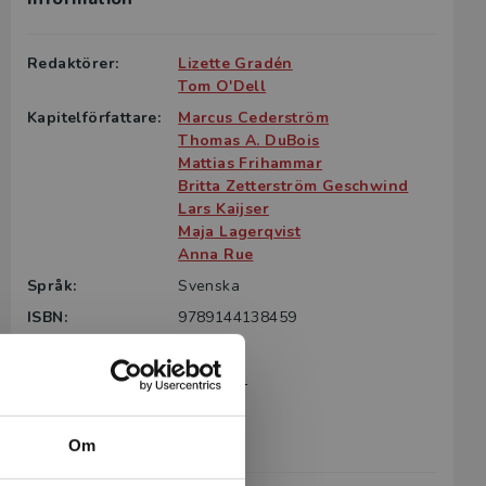
Redaktörer:
Lizette Gradén
Tom O'Dell
Kapitelförfattare:
Marcus Cederström
Thomas A. DuBois
Mattias Frihammar
Britta Zetterström Geschwind
Lars Kaijser
Maja Lagerqvist
Anna Rue
Språk:
Svenska
ISBN:
9789144138459
Utgivningsår:
2020
Artikelnummer:
40945-01
Upplaga:
Första
Sidantal:
224
Om