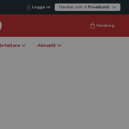
Logga in
Handlar som:
Privatkund
Varukorg
örfattare
Aktuellt