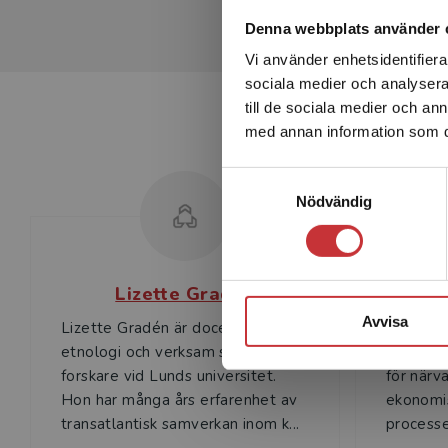
Denna webbplats använder 
Vi använder enhetsidentifierar
sociala medier och analysera 
till de sociala medier och a
med annan information som du 
Samtyckesval
Nödvändig
Lizette Gradén
Avvisa
Lizette Gradén är docent i
Tom O’De
etnologi och verksam som
vid Lund
forskare vid Lunds universitet.
för närv
Hon har många års erfarenhet av
ekonomis
transatlantisk samverkan inom k...
processe