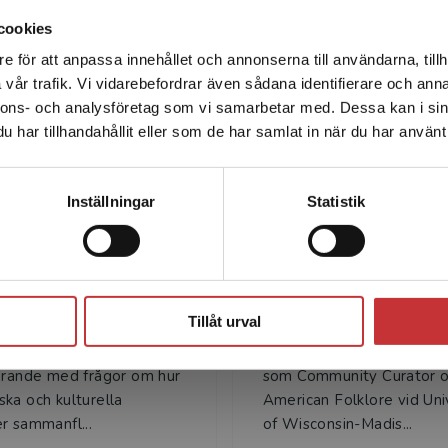
cookies
e för att anpassa innehållet och annonserna till användarna, tillh
Det verkar som att du besöker studentlitteratur.se via en
vår trafik. Vi vidarebefordrar även sådana identifierare och anna
enhet utanför Sverige. Vi erbjuder inte leveranser utanför
Författare
nnons- och analysföretag som vi samarbetar med. Dessa kan i sin
Sverige. För att kunna slutföra ett köp måste
har tillhandahållit eller som de har samlat in när du har använt 
leveransadressen vara i Sverige.
Läs mer
Kontakta kundservice
Inställningar
Statistik
Stäng
Tom O'Dell
Marcus Cederst
Tillåt urval
ll är professor i etnologi
Marcus Cederström är fil.d
s universitet. Han arbetar
skandinaviska studier och
arande med frågor om hur
som Community Curator o
ka och kulturella
American Folklore vid Uni
r sammanfl...
of Wisconsin-Madis...