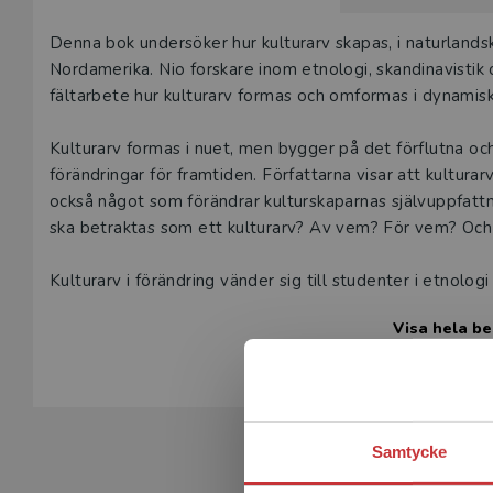
Beskrivning
Denna bok undersöker hur kulturarv skapas, i naturland
Nordamerika. Nio forskare inom etnologi, skandinavistik o
fältarbete hur kulturarv formas och omformas i dynamisk
Kulturarv formas i nuet, men bygger på det förflutna oc
förändringar för framtiden. Författarna visar att kultura
också något som förändrar kulturskaparnas självuppfattnin
ska betraktas som ett kulturarv? Av vem? För vem? Och 
Kulturarv i förändring vänder sig till studenter i etnol
kulturminnesvård, samt till övriga som intresserar sig fö
Visa hela be
Samtycke