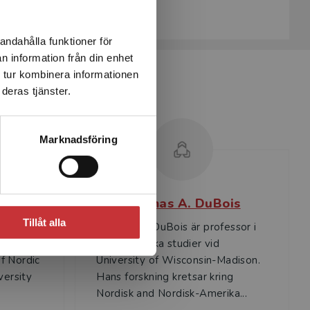
Köp- och leveransvillkor
andahålla funktioner för
n information från din enhet
 tur kombinera informationen
deras tjänster.
Marknadsföring
röm
Thomas A. DuBois
Tillåt alla
r i
Thomas A. DuBois är professor i
 verksam
Skandinaviska studier vid
f Nordic
University of Wisconsin-Madison.
versity
Hans forskning kretsar kring
Nordisk and Nordisk-Amerika...