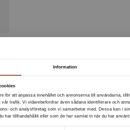
Produkter
Begränsad fraktregion
Information
cookies
e för att anpassa innehållet och annonserna till användarna, tillh
Det verkar som att du besöker studentlitteratur.se via en
vår trafik. Vi vidarebefordrar även sådana identifierare och anna
enhet utanför Sverige. Vi erbjuder inte leveranser utanför
nnons- och analysföretag som vi samarbetar med. Dessa kan i sin
Sverige. För att kunna slutföra ett köp måste
har tillhandahållit eller som de har samlat in när du har använt 
leveransadressen vara i Sverige.
Läs mer