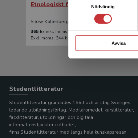
Etnologiskt fältarbete
Etno
Nödvändig
Silow Kallenberg, Kim m.fl. (red.)
Silow 
365 kr
inkl. moms
226 k
Exkl. moms: 344 kr
Exkl. 
Avvisa
Studentlitteratur
Studentlitteratur grundades 1963 och är idag Sveriges
ledande utbildningsförlag. Med läromedel, kurslitteratur,
facklitteratur, utbildningar och digitala
informationstjänster i utbudet,
finns Studentlitteratur med längs hela kunskapsresan.