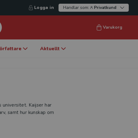
Logga in
Handlar som:
Privatkund
Varukorg
örfattare
Aktuellt
 universitet. Kaijser har
rarv, samt hur kunskap om