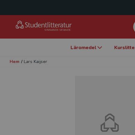
Läromedel
Kurslitt
Hem
/
Lars Kaijser