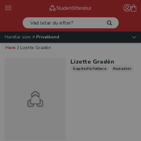
Handlar som:
Privatkund
Hem
/
Lizette Gradén
Lizette Gradén
Kapitelförfattare
Redaktör