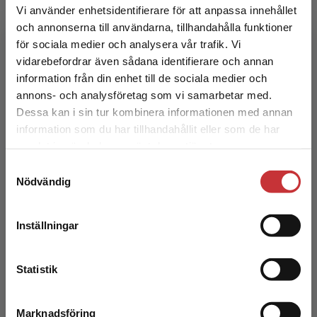
Vi använder enhetsidentifierare för att anpassa innehållet
Kaijser, L - Öhlander, M (red.)
och annonserna till användarna, tillhandahålla funktioner
374 kr
inkl. moms
för sociala medier och analysera vår trafik. Vi
Exkl. moms: 353 kr
Begränsad fraktregion
vidarebefordrar även sådana identifierare och annan
information från din enhet till de sociala medier och
annons- och analysföretag som vi samarbetar med.
Dessa kan i sin tur kombinera informationen med annan
information som du har tillhandahållit eller som de har
Det verkar som att du besöker
samlat in när du har använt deras tjänster.
studentlitteratur.se via en enhet utanför Sverige.
Samtyckesval
Vi erbjuder inte leveranser utanför Sverige. För
Nödvändig
att kunna slutföra ett köp måste
leveransadressen vara i Sverige.
Läs mer
Etnologiskt fältarbete
Inställningar
Kontakta kundservice
Kaijser, L - Öhlander, M (red.)
231 kr
inkl. moms
Statistik
Exkl. moms: 218 kr
Marknadsföring
Stäng