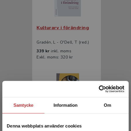
Kulturarv i förändring
Gradén, L - O'Dell, T (red.)
339 kr
inkl. moms
Exkl. moms: 320 kr
Samtycke
Information
Om
Etnologiskt fältarbete
Denna webbplats använder cookies