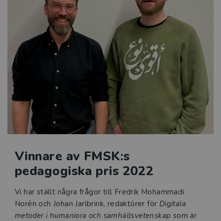
Digitala metoder i humaniora och samhällsvetenskap
vänder sig till studenter på grund- och avancerad nivå
inom ett flertal ämnesområden, men riktar sig också
till forskare som vill uppdatera sin metodarsenal.
Vinnare av FMSK:s
pedagogiska pris 2022
Vi har ställt några frågor till Fredrik Mohammadi
Norén och Johan Jarlbrink, redaktörer för
Digitala
metoder i humaniora och samhällsvetenskap
som är