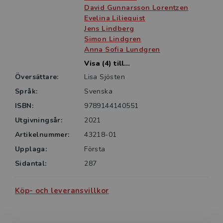
David Gunnarsson Lorentzen
Evelina Liliequist
Jens Lindberg
Simon Lindgren
Anna Sofia Lundgren
Visa (4) till...
Översättare:
Lisa Sjösten
Språk:
Svenska
ISBN:
9789144140551
Utgivningsår:
2021
Artikelnummer:
43218-01
Upplaga:
Första
Sidantal:
287
Köp- och leveransvillkor