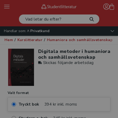
Handlar som:
Privatkund
Hem
/
Kurslitteratur
/
Humaniora och samhällsvetenskap
/
Digitala metoder i humaniora
och samhällsvetenskap
Skickas följande arbetsdag
Valt format
Tryckt bok
394 kr inkl. moms