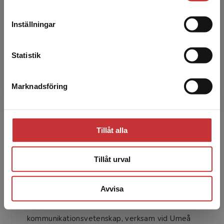
leveransadressen vara i Sverige.
Läs mer
Inställningar
Fredrik Mohammadi Norén
Kontakta kundservice
Fredrik Mohammadi Norén är doktor i medie-
Statistik
och kommunikationsvetenskap och är verksam
på Humlab vid Umeå universitet. Hans
Marknadsföring
Stäng
forskning kretsar kring ...
Tillåt alla
Tillåt urval
André Baltz
Avvisa
André Baltz är doktorand i medie- och
kommunikationsvetenskap, verksam vid Umeå