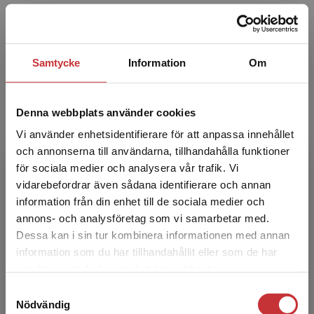
Författare
Samtycke
Information
Om
Denna webbplats använder cookies
Vi använder enhetsidentifierare för att anpassa innehållet
Johan Jarlbrink
och annonserna till användarna, tillhandahålla funktioner
för sociala medier och analysera vår trafik. Vi
Johan Jarlbrink är lektor i medie- och
Begränsad fraktregion
vidarebefordrar även sådana identifierare och annan
kommunikationsvetenskap och docent i
information från din enhet till de sociala medier och
mediehistoria, verksam vid Umeå universitet.
annons- och analysföretag som vi samarbetar med.
Hans forskning behandlar f...
Dessa kan i sin tur kombinera informationen med annan
information som du har tillhandahållit eller som de har
Det verkar som att du besöker
samlat in när du har använt deras tjänster.
studentlitteratur.se via en enhet utanför Sverige.
Samtyckesval
Vi erbjuder inte leveranser utanför Sverige. För
Nödvändig
att kunna slutföra ett köp måste