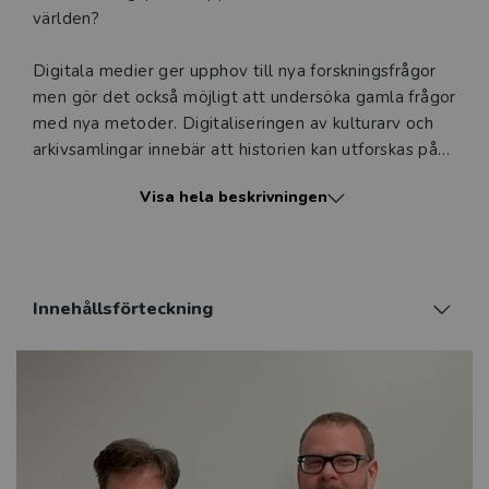
världen?
Digitala medier ger upphov till nya forskningsfrågor
men gör det också möjligt att undersöka gamla frågor
med nya metoder. Digitaliseringen av kulturarv och
arkivsamlingar innebär att historien kan utforskas på
digital väg. För första gången på svenska
Visa hela beskrivningen
introduceras här en bred uppsättning digitala
metoder för studier av historia och samtid. I bokens
elva kapitel behandlas digital etnografi, metoder för
text-, bild- och nätverksanalys samt studier av
dataspel, gränssnitt och digitala flöden. Dessutom
Innehållsförteckning
beskrivs metoder för automatisk datainsamling och
vetenskapliga visualiseringar. Författarna går igenom
grunderna för respektive metod och visar med
illustrativa exempel hur de kan användas i konkreta
undersökningar.