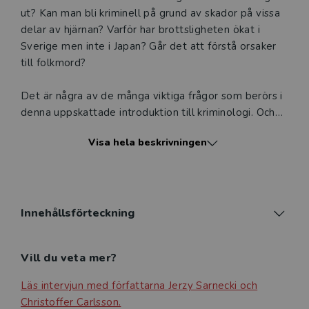
ut? Kan man bli kriminell på grund av skador på vissa
delar av hjärnan? Varför har brottsligheten ökat i
Sverige men inte i Japan? Går det att förstå orsaker
till folkmord?
Det är några av de många viktiga frågor som berörs i
denna uppskattade introduktion till kriminologi. Och
svaren är ofta betydligt mer komplexa än man kan få
Visa hela beskrivningen
intryck av i den allmänna debatten om brott och
straff.
Volym I består av fyra delar. Inledningsvis
presenteras olika definitioner av ämnet kriminologi
Innehållsförteckning
och dess historia. Därefter följer:
Vill du veta mer?
• Del I Att studera brottslighetens omfattning och
karaktär
Läs intervjun med författarna Jerzy Sarnecki och
Christoffer Carlsson.