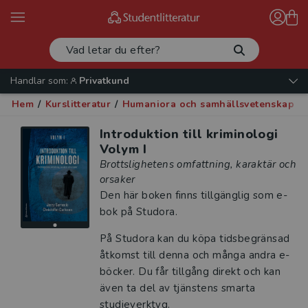
Handlar som:
Privatkund
Hem
/
Kurslitteratur
/
Humaniora och samhällsvetenskap
/
Introduktion till kriminologi
Volym I
Brottslighetens omfattning, karaktär och
orsaker
Den här boken finns tillgänglig som e-
bok på Studora.
På Studora kan du köpa tidsbegränsad
åtkomst till denna och många andra e-
böcker. Du får tillgång direkt och kan
även ta del av tjänstens smarta
studieverktyg.