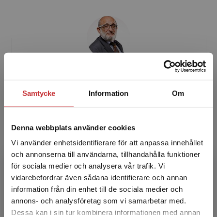
Jerzy Sarnecki
Samtycke
Information
Om
Jerzy Sarnecki är professor em. vid Stockholms
universitet och senior professor i kriminologi
vid Högskolan i Gävle samt Mittuniversitetet i
Denna webbplats använder cookies
Sundsv...
Vi använder enhetsidentifierare för att anpassa innehållet
och annonserna till användarna, tillhandahålla funktioner
för sociala medier och analysera vår trafik. Vi
Begränsad fraktregion
vidarebefordrar även sådana identifierare och annan
information från din enhet till de sociala medier och
annons- och analysföretag som vi samarbetar med.
Dessa kan i sin tur kombinera informationen med annan