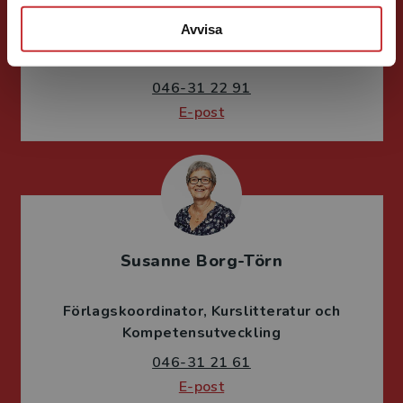
Avvisa
Förläggare
Juridik, kriminologi och polis
046-31 22 91
E-post
Susanne Borg-Törn
Förlagskoordinator
Kurslitteratur och
Kompetensutveckling
046-31 21 61
E-post