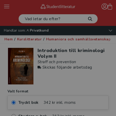
Handlar som:
Privatkund
Hem
/
Kurslitteratur
/
Humaniora och samhällsvetenskap
/
Introduktion till kriminologi
Volym II
Straff och prevention
Skickas följande arbetsdag
Valt format
Tryckt bok
342 kr inkl. moms