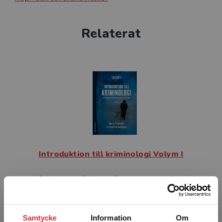
Relaterat
Introduktion till kriminologi Volym I
Sarnecki, J - Carlsson, C
524 kr
inkl. moms
Exkl. moms: 494 kr
Samtycke
Information
Om