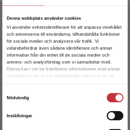
Författare
Denna webbplats använder cookies
Vi använder enhetsidentifierare för att anpassa innehållet
och annonserna till användarna, tillhandahålla funktioner
för sociala medier och analysera vår trafik. Vi
Begränsad fraktregion
vidarebefordrar även sådana identifierare och annan
information från din enhet till de sociala medier och
Jerzy Sarnecki
annons- och analysföretag som vi samarbetar med.
Dessa kan i sin tur kombinera informationen med annan
Jerzy Sarnecki är professor em. vid Stockholms
information som du har tillhandahållit eller som de har
Det verkar som att du besöker
universitet och senior professor i kriminologi
samlat in när du har använt deras tjänster.
studentlitteratur.se via en enhet utanför Sverige.
vid Högskolan i Gävle samt Mittuniversitetet i
Samtyckesval
Vi erbjuder inte leveranser utanför Sverige. För
Sundsv...
Nödvändig
att kunna slutföra ett köp måste
leveransadressen vara i Sverige.
Läs mer
Inställningar
Kontakta kundservice