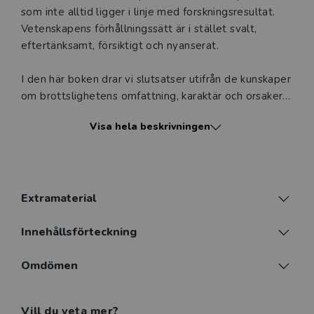
som inte alltid ligger i linje med forskningsresultat.
Vetenskapens förhållningssätt är i stället svalt,
eftertänksamt, försiktigt och nyanserat.
I den här boken drar vi slutsatser utifrån de kunskaper
om brottslighetens omfattning, karaktär och orsaker
som vi presenterade i volym I och applicerar dessa på
Visa hela beskrivningen
samhällets reaktioner på brott - mot straff och
brottsprevention. Syftet är dels att diskutera om och
i så fall hur kriminologiska kunskaper kan appliceras på
samhällets sätt att reagera på brott, dels att
presentera en del av den forskning som bedrivs inom
Extramaterial
kriminologin om effekterna av olika åtgärder mot
brott.
Innehållsförteckning
Boken lyfter fram de centrala inriktningarna inom
Omdömen
denna starkt expanderande forskning samt
introducerar ett sammanhållet sätt att se på ämnets
Vill du veta mer?