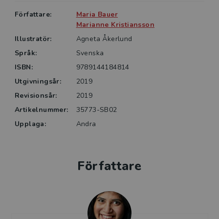
Hot och våld på jobbet utgör ett konkret stöd i
Författare:
Maria Bauer
vardagsarbetet för enskilda medarbetare och
Marianne Kristiansson
arbetslag, men riktar sig även till
Illustratör:
Agneta Åkerlund
organisationsutvecklare och ledare inom
organisationer och myndigheter.
Språk:
Svenska
ISBN:
9789144184814
Utgivningsår:
2019
Revisionsår:
2019
Artikelnummer:
35773-SB02
Upplaga:
Andra
Författare