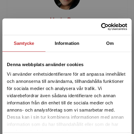
Maria Bauer
Maria Bauer är beteendevetare med inriktning
på psykologi. Hon började sin yrkesverksamma
Samtycke
Information
Om
bana som vårdbiträde och vårdare inom
omsorg, psykiatri o...
Denna webbplats använder cookies
Vi använder enhetsidentifierare för att anpassa innehållet
och annonserna till användarna, tillhandahålla funktioner
för sociala medier och analysera vår trafik. Vi
Begränsad fraktregion
vidarebefordrar även sådana identifierare och annan
information från din enhet till de sociala medier och
annons- och analysföretag som vi samarbetar med.
Marianne Kristiansson
Dessa kan i sin tur kombinera informationen med annan
information som du har tillhandahållit eller som de har
Marianne Kristiansson, professor emerita,
Det verkar som att du besöker
samlat in när du har använt deras tjänster.
specialist i rättspsykiatri, Karolinska Institutet,