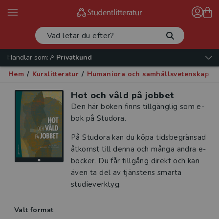
Handlar som:
Privatkund
Hem
/
Kurslitteratur
/
Humaniora och samhällsvetenskap
/
Hot och våld på jobbet
Den här boken finns tillgänglig som e-
bok på Studora.
På Studora kan du köpa tidsbegränsad
åtkomst till denna och många andra e-
böcker. Du får tillgång direkt och kan
även ta del av tjänstens smarta
studieverktyg.
Valt format