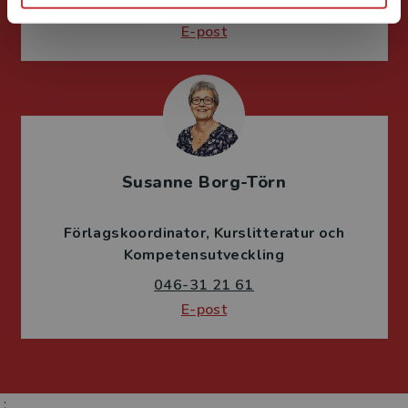
046-31 22 05
E-post
Susanne Borg-Törn
Förlagskoordinator
Kurslitteratur och
Kompetensutveckling
046-31 21 61
E-post
;