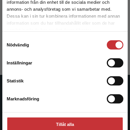
information från din enhet till de sociala medier och
annons- och analysföretag som vi samarbetar med.
Dessa kan i sin tur kombinera informationen med annan
information som du har tillhandahållit eller som de har
Hot och våld på jobbet
Det verkar som att du besöker
samlat in när du har använt deras tjänster.
studentlitteratur.se via en enhet utanför Sverige.
Samtyckesval
Bauer, M - Kristiansson, M
Vi erbjuder inte leveranser utanför Sverige. För
Nödvändig
att kunna slutföra ett köp måste
220 kr
inkl. moms
leveransadressen vara i Sverige.
Läs mer
Exkl. moms: 208 kr
Inställningar
Kontakta kundservice
Statistik
Studentlitteratur
Marknadsföring
Stäng
Studentlitteratur grundades 1963 och är idag Sveriges
ledande utbildningsförlag. Med läromedel, kurslitteratur,
facklitteratur, utbildningar och digitala
informationstjänster i utbudet, finns Studentlitteratur med
Tillåt alla