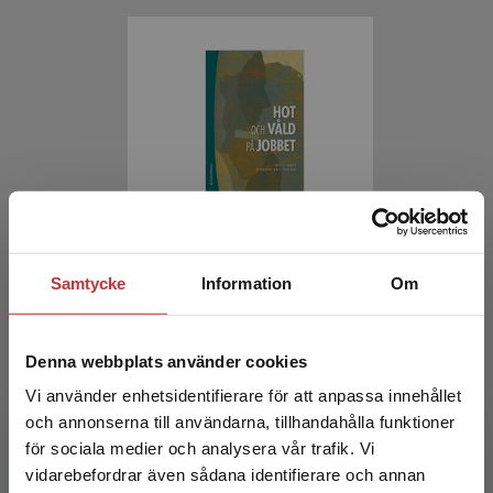
Hot och våld på jobbet
Samtycke
Information
Om
Bauer, M - Kristiansson, M
356 kr
inkl. moms
Exkl. moms: 336 kr
Denna webbplats använder cookies
Vi använder enhetsidentifierare för att anpassa innehållet
och annonserna till användarna, tillhandahålla funktioner
för sociala medier och analysera vår trafik. Vi
Begränsad fraktregion
vidarebefordrar även sådana identifierare och annan