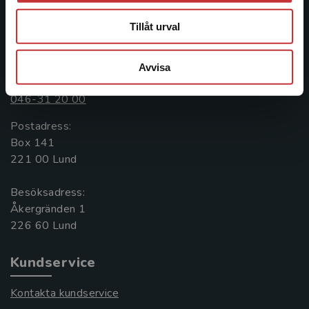
längs hela kunskapsresan.
Tillåt urval
Kontakta oss
Avvisa
Kontakta oss
046-31 20 00
Postadress:
Box 141
221 00 Lund
Besöksadress:
Åkergränden 1
Kundservice
Kontakta kundservice