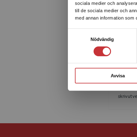
förskollärare och rektorer i förskolan.
sociala medier och analysera 
till de sociala medier och a
med annan information som du 
Samtyckesval
Nödvändig
Maria He
och skolb
Avvisa
verksam
med foku
skrivutvec