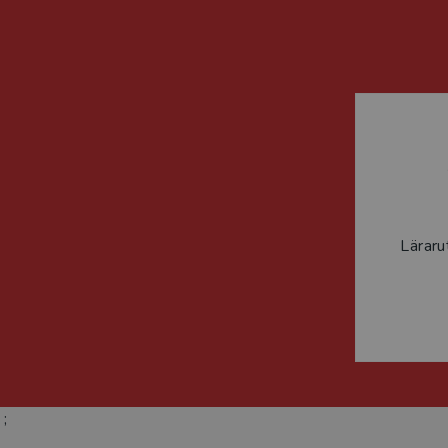
Läraru
;