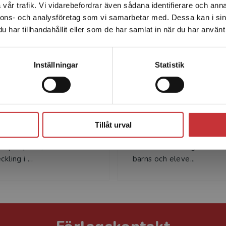
Författare
vår trafik. Vi vidarebefordrar även sådana identifierare och anna
enhet utanför Sverige. Vi erbjuder inte leveranser utanför
nnons- och analysföretag som vi samarbetar med. Dessa kan i sin
Sverige. För att kunna slutföra ett köp måste
har tillhandahållit eller som de har samlat in när du har använt 
leveransadressen vara i Sverige.
Läs mer
Kontakta kundservice
Inställningar
Statistik
Maria Heimer
Ann S Pihlgre
Stäng
imer är utbildad lärare
Ann S. Pihlgren är filosof
ibliotekarie och har varit
i pedagogik och forskning
Tillåt urval
 som utvecklingspedagog
vid Ignite Research Institu
s på språk-, läs- och
Hennes forskningsintresse
kling i ...
barns och eleve...