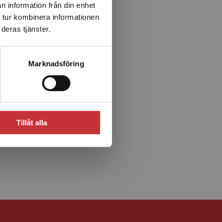
n information från din enhet
 tur kombinera informationen
deras tjänster.
Marknadsföring
n
ie doktor
sledare
Tillåt alla
te.
 rör