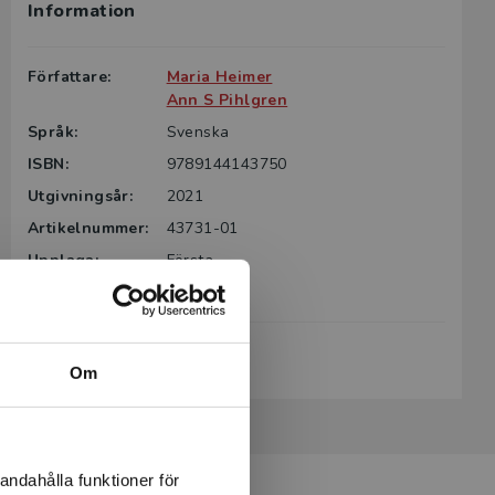
Information
Författare:
Maria Heimer
Ann S Pihlgren
Språk:
Svenska
ISBN:
9789144143750
Utgivningsår:
2021
Artikelnummer:
43731-01
Upplaga:
Första
Sidantal:
296
Köp- och leveransvillkor
Om
andahålla funktioner för