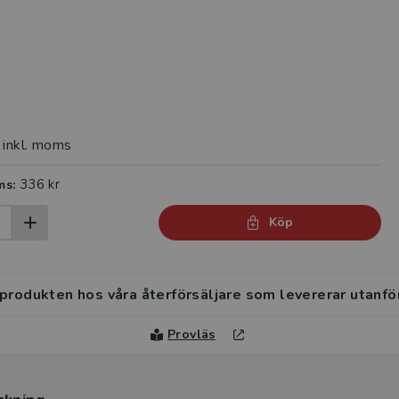
inkl. moms
336 kr
ms:
Köp
 produkten hos våra återförsäljare som levererar utanfö
Provläs