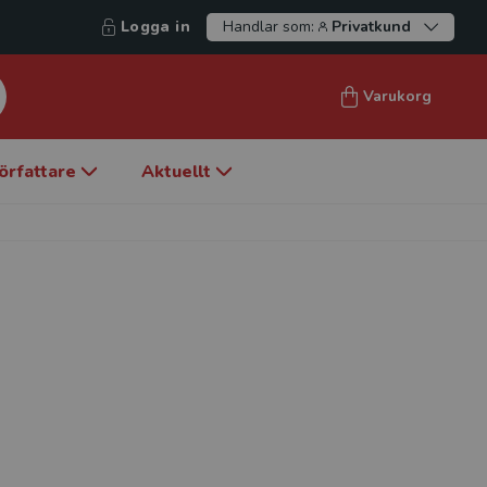
Logga in
Handlar som:
Privatkund
Varukorg
örfattare
Aktuellt