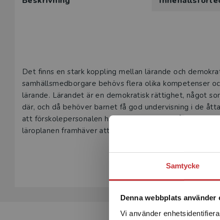
Beskrivning
Innehållsförte
Beskrivning
Det finns en stark koppling mellan lärande och demokrat
samhällsmedborgare behövs flera olika kompetenser och
lärande. Lärandet är en demokratisk rättighet, något som 
där, och då behöver barnet få god undervisning i de ått
att förskolepersonalen har kunskap inom de åtta kom
läroplanen framhäver att barnen ska få med sig från för
Visa hela be
I boken går författarna in på hur förskolan – i både teori
Samtycke
undervisningsrutiner så att barnen dels ges möjlighet at
dels ges möjlighet att utvecklas så långt det är möjlig
en samtalande, inkluderande, likvärdig och demokratisk 
Denna webbplats använder 
Boken vänder sig till förskollärarstudenter i utbildning oc
Vi använder enhetsidentifierar