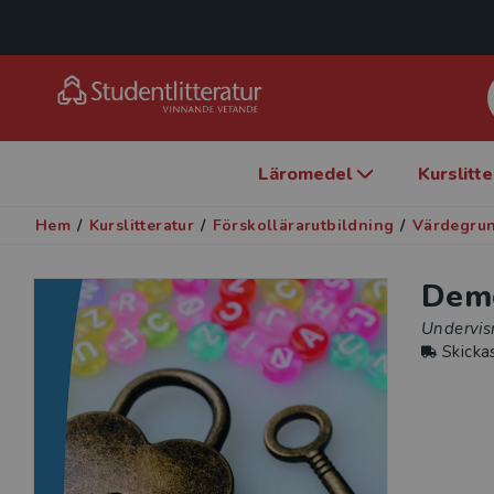
Läromedel
Kurslitt
Hem
/
Kurslitteratur
/
Förskollärarutbildning
/
Värdegru
Demo
Undervis
Skicka