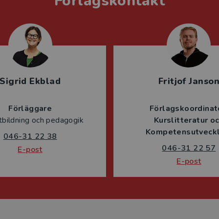
Förlagskontakt
Sigrid Ekblad
Fritjof Janso
Förläggare
Förlagskoordinat
tbildning och pedagogik
Kurslitteratur o
Kompetensutveckl
046-31 22 38
046-31 22 57
E-post
E-post