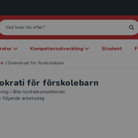
eratur
Kompetensutveckling
Student
F
nd
/
Demokrati för förskolebarn
krati för förskolebarn
ning i åtta nyckelkompetenser
s följande arbetsdag