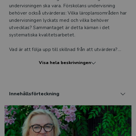
undervisningen ska vara. Förskolans undervisning
behöver också utvärderas: Vilka läroplansområden har
undervisningen lyckats med och vilka behöver
utvecklas? Sammantaget är detta kärnan i det
systematiska kvalitetsarbetet.
Vad är att följa upp till skillnad från att utvärdera?
Hur blir uppföljningen och utvärderingen relevant och
Visa hela beskrivningen
tillförlitlig? Vilka processer är lämpliga för att
vidareutveckla förskoleverksamheten? Hur kan
uppföljning och utvärdering användas i
kommunikationen med vårdnadshavare? Boken växlar
mellan teoretiska ramar och praktiska exempel från
Innehållsförteckning
verksamheter som utvecklat olika verktyg eller
arbetsmetoder.
Förskolans pedagogiska personal, rektorer och
huvudmän erbjuds stödstrukturer för