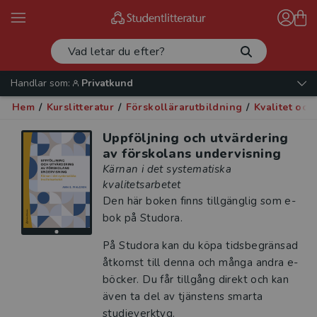
Handlar som:
Privatkund
Hem
/
Kurslitteratur
/
Förskollärarutbildning
/
Kvalitet oc
Uppföljning och utvärdering
av förskolans undervisning
Kärnan i det systematiska
kvalitetsarbetet
Den här boken finns tillgänglig som e-
bok på Studora.
På Studora kan du köpa tidsbegränsad
åtkomst till denna och många andra e-
böcker. Du får tillgång direkt och kan
även ta del av tjänstens smarta
studieverktyg.