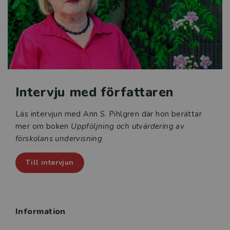
utvecklingsarbete i arbetslag, på förskolan och i
ledningsgrupper. Varje kapitel avslutas med frågor
som underlag för individuell reflektion och gemensam
diskussion samt en workshop som kan genomföras för
att utveckla förståelse för området.
Intervju med författaren
Läs intervjun med Ann S. Pihlgren där hon berättar
mer om boken
Uppföljning och utvärdering av
förskolans undervisning
Till intervjun
Information