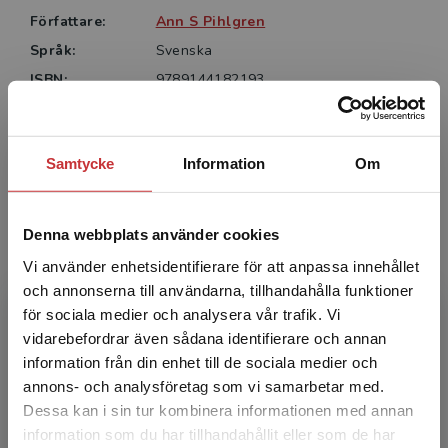
Författare:
Ann S Pihlgren
Språk:
Svenska
ISBN:
9789144182193
Utgivningsår:
2023
Artikelnummer:
45348-SB01
Samtycke
Information
Om
Upplaga:
Första
Denna webbplats använder cookies
Författare
Vi använder enhetsidentifierare för att anpassa innehållet
och annonserna till användarna, tillhandahålla funktioner
för sociala medier och analysera vår trafik. Vi
Begränsad fraktregion
vidarebefordrar även sådana identifierare och annan
information från din enhet till de sociala medier och
annons- och analysföretag som vi samarbetar med.
Dessa kan i sin tur kombinera informationen med annan
Ann S Pihlgren
information som du har tillhandahållit eller som de har
Det verkar som att du besöker