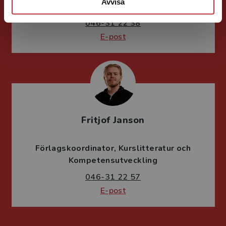
Avvisa
Lärarutbildning och pedagogik
046-31 22 38
E-post
Fritjof Janson
Förlagskoordinator
Kurslitteratur och
Kompetensutveckling
046-31 22 57
E-post