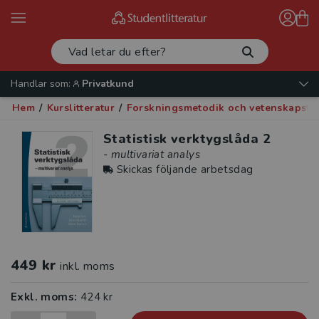
Handlar som:
Privatkund
Hem
/
Kurslitteratur
/
Forskningsmetodik och vetenskapste
Statistisk verktygslåda 2
- multivariat analys
Skickas följande arbetsdag
449 kr
inkl. moms
Exkl. moms:
424 kr