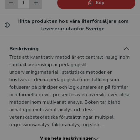
Köp
Hitta produkten hos våra återförsäljare som
levererar utanför Sverige
Beskrivning
Beskrivning
Trots att kvantitativ metod är ett centralt inslag inom
samhällsvetenskap är pedagogiskt
undervisningsmaterial i statistiska metoder en
bristvara. I denna pedagogiska framställning som
fokuserar på principer och logik snarare än på formler
och formella bevis, presenteras en översikt över olika
metoder inom multivariat analys. Boken tar bland
annat upp multivariat analys och dess
vetenskapsteoretiska förutsättningar, multipel
regressionsanalys, faktoranalys, logistisk
regressionsanalys, analys av paneldata samt
Visa hela beskrivningen
tidsserieanalys och strukturella ekvationsmodeller.