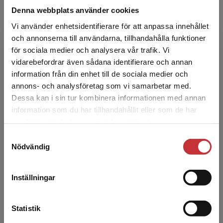
sociala förkla...
Denna webbplats använder cookies
Vi använder enhetsidentifierare för att anpassa innehållet
och annonserna till användarna, tillhandahålla funktioner
för sociala medier och analysera vår trafik. Vi
Begränsad fraktregion
vidarebefordrar även sådana identifierare och annan
information från din enhet till de sociala medier och
annons- och analysföretag som vi samarbetar med.
Dessa kan i sin tur kombinera informationen med annan
Jan-Eric Gustafsson
information som du har tillhandahållit eller som de har
Det verkar som att du besöker
samlat in när du har använt deras tjänster.
Jan-Eric Gustafsson är verksam vid Göteborgs
studentlitteratur.se via en enhet utanför Sverige.
Samtyckesval
universitet.
Vi erbjuder inte leveranser utanför Sverige. För
Nödvändig
att kunna slutföra ett köp måste
leveransadressen vara i Sverige.
Läs mer
Inställningar
Kontakta kundservice
Statistik