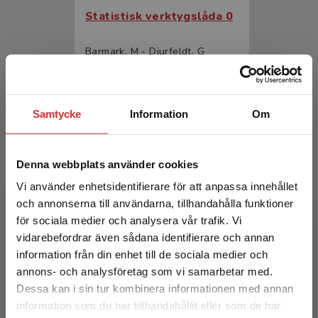
Statistisk verktygslåda 0
Barmark, M - Djurfeldt, G
393 kr
inkl. moms
Exkl. moms: 371 kr
Samtycke
Information
Om
Denna webbplats använder cookies
Vi använder enhetsidentifierare för att anpassa innehållet
och annonserna till användarna, tillhandahålla funktioner
för sociala medier och analysera vår trafik. Vi
Begränsad fraktregion
vidarebefordrar även sådana identifierare och annan
Statistisk verktygslåda 2
information från din enhet till de sociala medier och
annons- och analysföretag som vi samarbetar med.
Djurfeldt, G - Barmark, M (red.)
Dessa kan i sin tur kombinera informationen med annan
449 kr
inkl. moms
information som du har tillhandahållit eller som de har
Det verkar som att du besöker
Exkl. moms: 424 kr