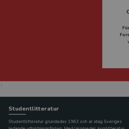
Fö
For
;
Studentlitteratur
Studentlitteratur grundades 1963 och är idag Sveriges
ledande utbildningsförlag. Med läromedel, kurslitteratur,