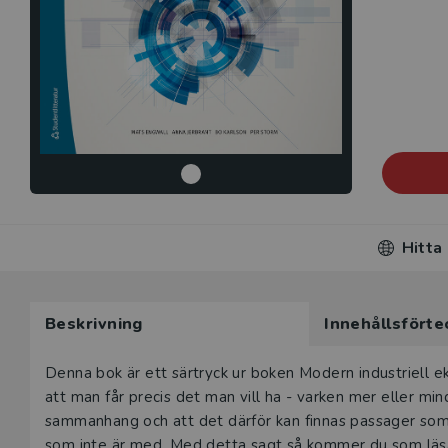
Hitta
Beskrivning
Innehållsförte
Beskrivning
Denna bok är ett särtryck ur boken Modern industriell ek
att man får precis det man vill ha - varken mer eller mind
sammanhang och att det därför kan finnas passager som ”
som inte är med. Med detta sagt så kommer du som läsare