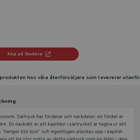
Köp på Studora
 produkten hos våra återförsäljare som levererar utanfö
ckning
onomi. Särtryck har fördelar och nackdelar; en fördel är
re. En nackdel är att kapitlen i särtrycket är tagna ur sitt
hänger lite löst” och egentligen plockas upp i kapitel
 att ha stor nytta av detta särtryck som en hjälp i dina