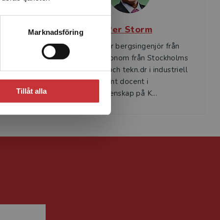
t
Per Storm
Marknadsföring
Per Storm är bergsingenjör från
itutionen
KTH, civilekonom från Stockholms
h
universitet och tekn.dr i industriell
ar haft
ekonomi samt docent i
Tillåt alla
urser...
materialvetenskap på K...