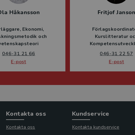
Ola Håkansson
Fritjof Janso
rläggare
Ekonomi
Förlagskoordinat
skningsmetodik och
Kurslitteratur o
vetenskapsteori
Kompetensutveckl
046-31 21 66
046-31 22 57
E-post
E-post
Kontakta oss
Kundservice
Kontakta oss
Kontakta kundservice