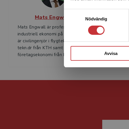
Samtyckesval
Mats Engwall
Nödvändig
Mats Engwall är professor i
Bo Karls
industriell ekonomi på KTH. Han
på Instit
är civilingenjör i flygteknik och
ekonomi 
tekn.dr från KTH samt docent i
där han 
Avvisa
företagsekonomi från H...
är civilin