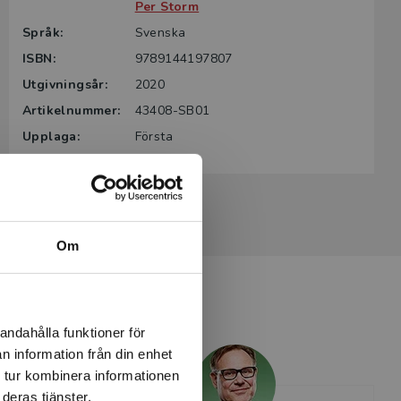
Per Storm
Språk:
Svenska
ISBN:
9789144197807
Utgivningsår:
2020
Artikelnummer:
43408-SB01
Upplaga:
Första
Om
andahålla funktioner för
n information från din enhet
 tur kombinera informationen
deras tjänster.