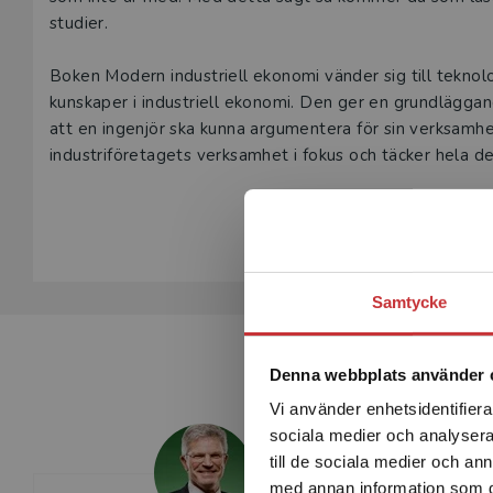
studier.
Boken Modern industriell ekonomi vänder sig till tekn
kunskaper i industriell ekonomi. Den ger en grundläg
att en ingenjör ska kunna argumentera för sin verksamh
industriföretagets verksamhet i fokus och täcker hela det 
affärsutveckling. På detta sätt ger boken en tillräcklig
Visa hela be
Samtycke
Denna webbplats använder 
Vi använder enhetsidentifierar
sociala medier och analysera 
till de sociala medier och a
med annan information som du 