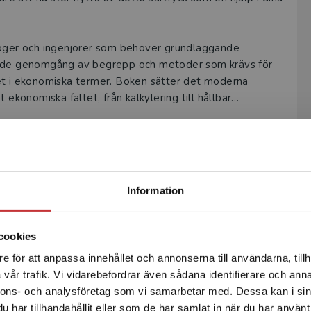
ologer och ingenjörer som behöver grundläggande
gande genomgång av begrepp och metoder som krävs för
et i ekonomiska termer. Boken sätter det moderna
ekonomiska fältet, från kalkylering till hållbar
 förståelse samtidigt som den går igenom de viktigaste
skrivningen
Begränsad fraktregion
Information
Författare
cookies
e för att anpassa innehållet och annonserna till användarna, tillh
Det verkar som att du besöker studentlitteratur.se via en
vår trafik. Vi vidarebefordrar även sådana identifierare och anna
enhet utanför Sverige. Vi erbjuder inte leveranser utanför
nnons- och analysföretag som vi samarbetar med. Dessa kan i sin
Sverige. För att kunna slutföra ett köp måste
har tillhandahållit eller som de har samlat in när du har använt 
leveransadressen vara i Sverige.
Läs mer