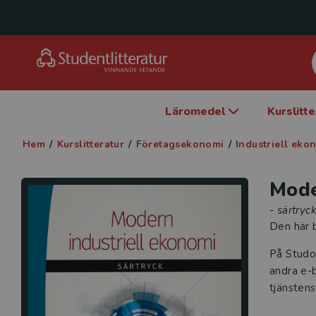
Läromedel
Kurslitt
Hem
/
Kurslitteratur
/
Företagsekonomi
/
Industriell eko
Mode
- särtryc
Den här b
På Studo
andra e-b
tjänstens