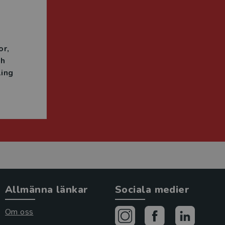
n
or
ch
ing
Allmänna länkar
Sociala medier
Om oss