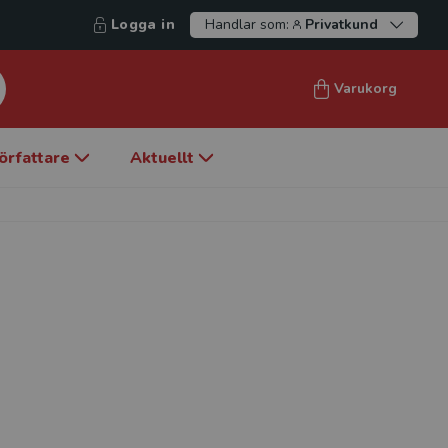
Logga in
Handlar som:
Privatkund
Varukorg
örfattare
Aktuellt