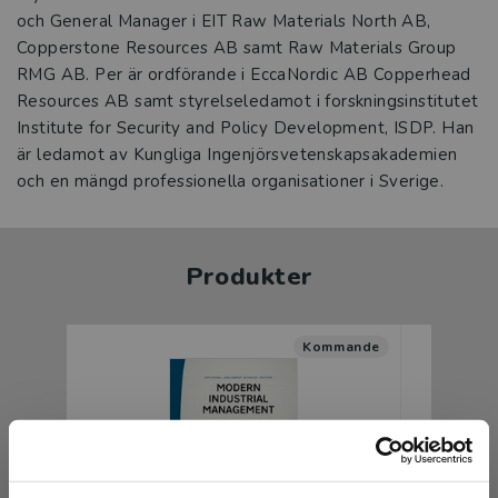
och General Manager i EIT Raw Materials North AB,
Copperstone Resources AB samt Raw Materials Group
RMG AB. Per är ordförande i EccaNordic AB Copperhead
Resources AB samt styrelseledamot i forskningsinstitutet
Institute for Security and Policy Development, ISDP. Han
är ledamot av Kungliga Ingenjörsvetenskapsakademien
Produkter
Kommande