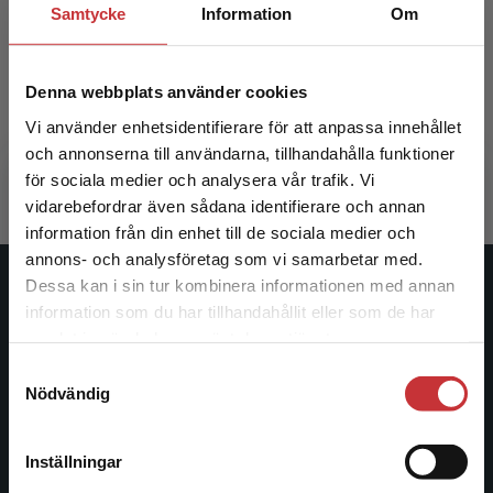
Samtycke
Information
Om
Modern Industrial Management
Modern 
Denna webbplats använder cookies
Engwall, Mats et al.
Engwall, M
Vi använder enhetsidentifierare för att anpassa innehållet
498 kr
inkl. moms
312 kr
ink
och annonserna till användarna, tillhandahålla funktioner
Exkl. moms: 470 kr
Exkl. moms
för sociala medier och analysera vår trafik. Vi
Begränsad fraktregion
vidarebefordrar även sådana identifierare och annan
information från din enhet till de sociala medier och
annons- och analysföretag som vi samarbetar med.
Dessa kan i sin tur kombinera informationen med annan
Studentlitteratur
information som du har tillhandahållit eller som de har
Det verkar som att du besöker
samlat in när du har använt deras tjänster.
Studentlitteratur grundades 1963 och är idag Sveriges
studentlitteratur.se via en enhet utanför Sverige.
Samtyckesval
ledande utbildningsförlag. Med läromedel, kurslitteratur,
Vi erbjuder inte leveranser utanför Sverige. För
Nödvändig
facklitteratur, utbildningar och digitala
att kunna slutföra ett köp måste
informationstjänster i utbudet, finns Studentlitteratur med
leveransadressen vara i Sverige.
Läs mer
längs hela kunskapsresan.
Inställningar
Kontakta kundservice