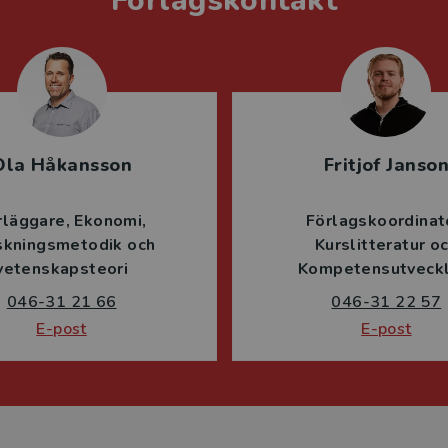
Förlagskontakt
Ola Håkansson
Fritjof Janso
rläggare
Ekonomi
Förlagskoordinat
skningsmetodik och
Kurslitteratur o
vetenskapsteori
Kompetensutveckl
046-31 21 66
046-31 22 57
E-post
E-post