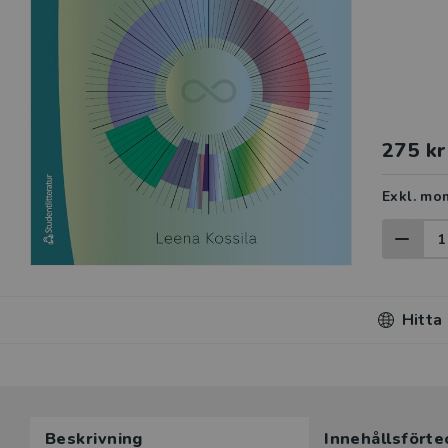
275 kr
Exkl. mo
Hitta
Du som unde
Beskrivning
Innehållsförte
här produk