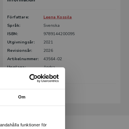
Information
g till boken
ter för din
Författare:
Leena Kossila
id kontakta
Språk:
Svenska
rodukten.
ISBN:
9789144200095
m det gäller
Utgivningsår:
2021
tsgivare.
Revisionsår:
2026
Artikelnummer:
43564-02
Upplaga:
Andra
Sidantal:
292
Köp- och leveransvillkor
Om
andahålla funktioner för