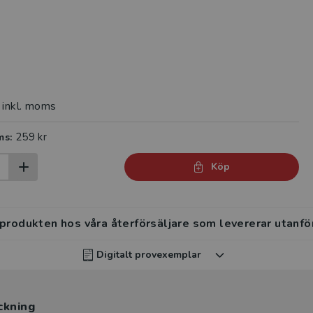
inkl. moms
259 kr
ms:
Köp
 produkten hos våra återförsäljare som levererar utanfö
Digitalt provexemplar
rvisar kan beställa ett kostnadsfritt digitalt provexemp
ckning
ten
.