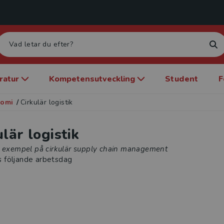
eratur
Kompetensutveckling
Student
F
nomi
/
Cirkulär logistik
ulär logistik
a exempel på cirkulär supply chain management
s följande arbetsdag