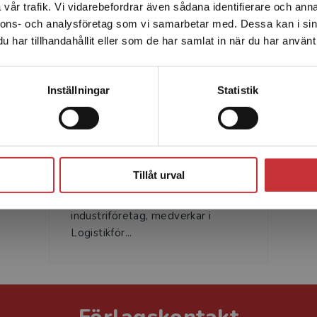
vår trafik. Vi vidarebefordrar även sådana identifierare och anna
enhet utanför Sverige. Vi erbjuder inte leveranser utanför
nnons- och analysföretag som vi samarbetar med. Dessa kan i sin
Sverige. För att kunna slutföra ett köp måste
har tillhandahållit eller som de har samlat in när du har använt 
leveransadressen vara i Sverige.
Läs mer
Kontakta kundservice
Inställningar
Statistik
Leena Kossila
Leena Kossila är
Stäng
affärssystemkonsult inom
Tillåt urval
produktion och logistik. Hon har
arbetat i årtionden på nordiska
industriföretag, medverkar i
Logistikför...