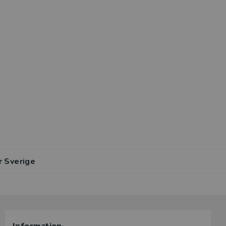
r Sverige
lar av den