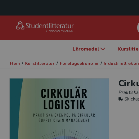
Läromedel
Kurslitt
Hem
/
Kurslitteratur
/
Företagsekonomi
/
Industriell eko
Cirk
Praktisk
Skicka