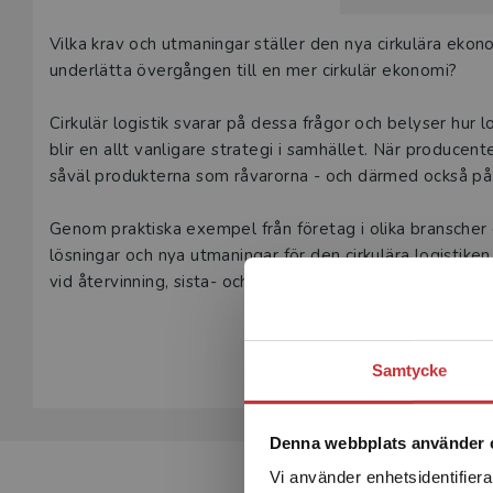
Våra digital
Beskrivning
Vilka krav och utmaningar ställer den nya cirkulära eko
under 180 da
underlätta övergången till en mer cirkulär ekonomi?
undervisning
vår
kundserv
Cirkulär logistik svarar på dessa frågor och belyser hur l
blir en allt vanligare strategi i samhället. När producen
Den här prod
såväl produkterna som råvarorna - och därmed också på 
tjänsteexempl
Genom praktiska exempel från företag i olika branscher ­
L
lösningar och nya utmaningar för den cirkulära logistik
vid återvinning, sista- och första-milen-transporter och 
Visa hela be
Cirkulär logistik riktar sig till studenter inom logistik oc
logistikfrågor.
Samtycke
Denna webbplats använder 
Vi använder enhetsidentifierar