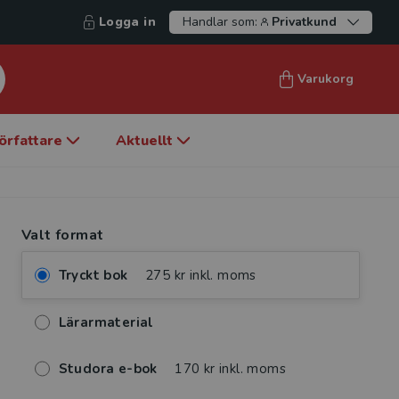
Logga in
Handlar som:
Privatkund
Varukorg
örfattare
Aktuellt
Valt format
Tryckt bok
275 kr inkl. moms
Lärarmaterial
Studora e-bok
170 kr inkl. moms