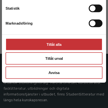
Statistik
Cirkulära materialflöden i praktiken
Marknadsföring
Stäng
Kossila, Leena
302 kr
inkl. moms
Exkl. moms: 285 kr
Tillåt alla
Tillåt urval
Studentlitteratur
Avvisa
Studentlitteratur grundades 1963 och är idag Sveriges
ledande utbildningsförlag. Med läromedel, kurslitteratur,
facklitteratur, utbildningar och digitala
informationstjänster i utbudet, finns Studentlitteratur med
längs hela kunskapsresan.