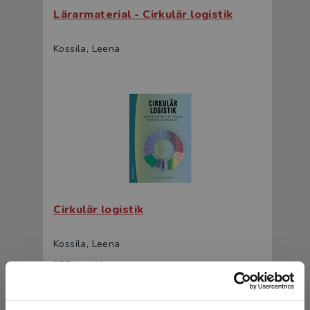
Lärarmaterial - Cirkulär logistik
Kossila, Leena
Cirkulär logistik
Kossila, Leena
275 kr
inkl. moms
Exkl. moms: 259 kr