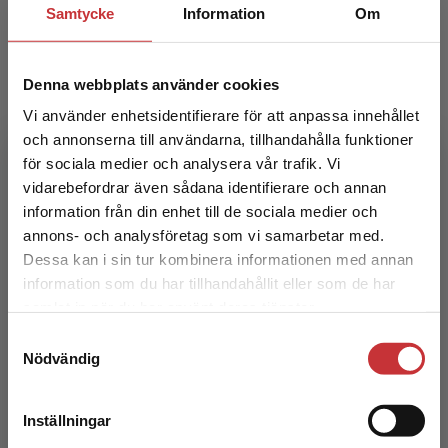
Samtycke
Information
Om
Denna webbplats använder cookies
Vi använder enhetsidentifierare för att anpassa innehållet
och annonserna till användarna, tillhandahålla funktioner
för sociala medier och analysera vår trafik. Vi
Cirkulär logistik
Begränsad fraktregion
vidarebefordrar även sådana identifierare och annan
information från din enhet till de sociala medier och
Kossila, Leena
annons- och analysföretag som vi samarbetar med.
170 kr
inkl. moms
Dessa kan i sin tur kombinera informationen med annan
Exkl. moms: 160 kr
information som du har tillhandahållit eller som de har
Det verkar som att du besöker
samlat in när du har använt deras tjänster.
studentlitteratur.se via en enhet utanför Sverige.
Samtyckesval
Vi erbjuder inte leveranser utanför Sverige. För
Nödvändig
att kunna slutföra ett köp måste
leveransadressen vara i Sverige.
Läs mer
Inställningar
Kontakta kundservice