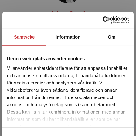
Johan Graaf
Johan Graaf är forskare och lärare vid
Handelshögskolan i Stockholm. Hans expertis
Samtycke
Information
Om
är inom ekonomistyrning, externredovisning
samt finansiell analys.
Denna webbplats använder cookies
Vi använder enhetsidentifierare för att anpassa innehållet
och annonserna till användarna, tillhandahålla funktioner
för sociala medier och analysera vår trafik. Vi
Begränsad fraktregion
vidarebefordrar även sådana identifierare och annan
information från din enhet till de sociala medier och
annons- och analysföretag som vi samarbetar med.
Anton Borell
Dessa kan i sin tur kombinera informationen med annan
information som du har tillhandahållit eller som de har
Anton Borell är forskare och lärare vid
Det verkar som att du besöker
samlat in när du har använt deras tjänster.
Stockholms universitet. Hans expertis är inom
studentlitteratur.se via en enhet utanför Sverige.
Samtyckesval