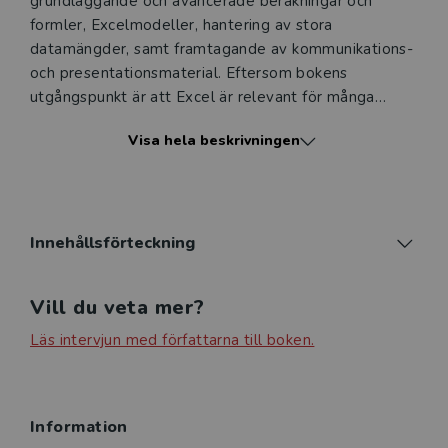
grundläggande och avancerade beräkningar och
formler, Excelmodeller, hantering av stora
datamängder, samt framtagande av kommunikations-
och presentationsmaterial. Eftersom bokens
utgångspunkt är att Excel är relevant för många
typer av ekonomer utgår den från situationer inom
Visa hela beskrivningen
såväl marknadsföring, organisering och HR som
finansiering och redovisning.
Excel för ekonomer tar ett pedagogiskt helhetsgrepp
om Excel som verktyg och läsaren kan använda
Innehållsförteckning
programmet parallellt med läsningen av boken. Till
boken finns en mängd Excelfiler som innehåller
Vill du veta mer?
övningar med lösningsförslag. Bokens syfte är att
ekonomstudenter och redan yrkesverksamma
Läs intervjun med författarna till boken.
ekonomer ska kunna utvecklas till vana
Excelanvändare som självständigt löser problem som
är specifika för deras yrkesroll och situation.
Information