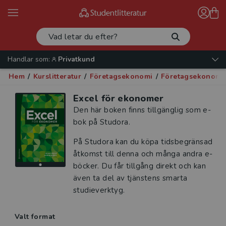
Handlar som:
Privatkund
Hem
/
Kurslitteratur
/
Företagsekonomi
/
Företagsekonomi 
Excel för ekonomer
Den här boken finns tillgänglig som e-
bok på Studora.
På Studora kan du köpa tidsbegränsad
åtkomst till denna och många andra e-
böcker. Du får tillgång direkt och kan
även ta del av tjänstens smarta
studieverktyg.
Valt format