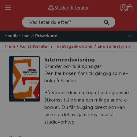
Handlar som:
Privatkund
Hem
/
Kurslitteratur
/
Företagsekonomi
/
Ekonomistyrning
Internredovisning
Grunder och tillämpningar
Den här boken finns tillgänglig som e-
bok på Studora.
På Studora kan du köpa tidsbegränsad
åtkomst till denna och många andra e-
böcker. Du får tillgång direkt och kan
även ta del av tjänstens smarta
studieverktyg.