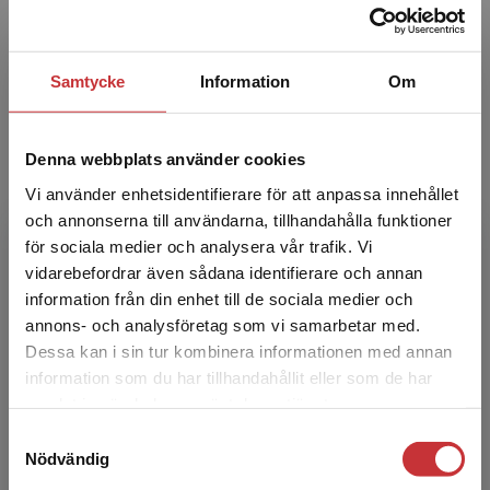
Han är lärare och forskare inom redovisning och
har fleråri...
Samtycke
Information
Om
Denna webbplats använder cookies
Vi använder enhetsidentifierare för att anpassa innehållet
och annonserna till användarna, tillhandahålla funktioner
för sociala medier och analysera vår trafik. Vi
Elin Funck
Begränsad fraktregion
vidarebefordrar även sådana identifierare och annan
information från din enhet till de sociala medier och
Elin K. Funck är docent i företagsekonomi vid
annons- och analysföretag som vi samarbetar med.
Linnéuniversitetet i Växjö. Hon forskar och
Dessa kan i sin tur kombinera informationen med annan
undervisar i ekonomistyrning, speciellt
information som du har tillhandahållit eller som de har
kalkylering och p...
Det verkar som att du besöker
samlat in när du har använt deras tjänster.
studentlitteratur.se via en enhet utanför Sverige.
Samtyckesval
Vi erbjuder inte leveranser utanför Sverige. För
Nödvändig
att kunna slutföra ett köp måste