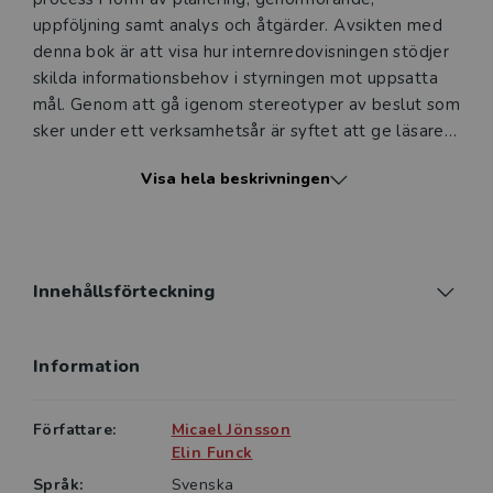
uppföljning samt analys och åtgärder. Avsikten med
denna bok är att visa hur internredovisningen stödjer
skilda informationsbehov i styrningen mot uppsatta
mål. Genom att gå igenom stereotyper av beslut som
sker under ett verksamhetsår är syftet att ge läsaren
förståelse för hur internredovisningen kan byggas upp
Visa hela beskrivningen
samt utgöra underlag för olika analyser av en
verksamhet.
I Internredovisning - grunder och tillämpningar ges
grundläggande kunskap och förståelse för
Innehållsförteckning
internredovisningens uppbyggnad och koppling till
ekonomistyrningens processer. Genom hela boken
Information
arbetar läsaren med olika beskrivande exempel. Till
bokens olika delar finns också tillämpningar i Excel för
att praktiskt visa på internredovisningens
Författare:
Micael Jönsson
uppbyggnad, informationsinnehåll och vilka
Elin Funck
analysmöjligheter som internredovisningen kan ge.
Språk:
Svenska