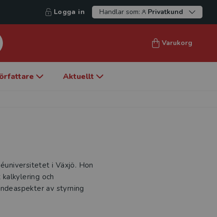
Logga in
Handlar som:
Privatkund
Varukorg
örfattare
Aktuellt
néuniversitetet i Växjö. Hon
t kalkylering och
endeaspekter av styrning