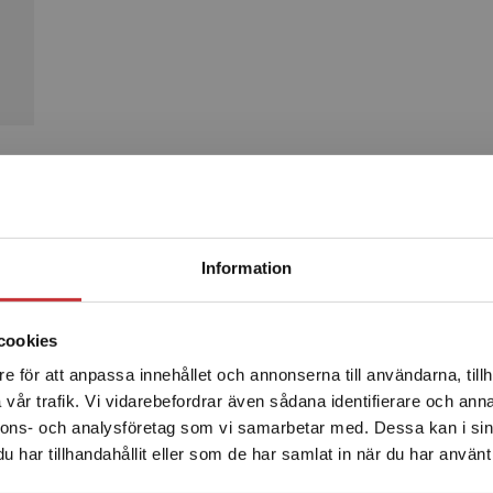
Produkter
Begränsad fraktregion
Information
cookies
e för att anpassa innehållet och annonserna till användarna, tillh
Det verkar som att du besöker studentlitteratur.se via en
vår trafik. Vi vidarebefordrar även sådana identifierare och anna
enhet utanför Sverige. Vi erbjuder inte leveranser utanför
nnons- och analysföretag som vi samarbetar med. Dessa kan i sin
Sverige. För att kunna slutföra ett köp måste
har tillhandahållit eller som de har samlat in när du har använt 
leveransadressen vara i Sverige.
Läs mer