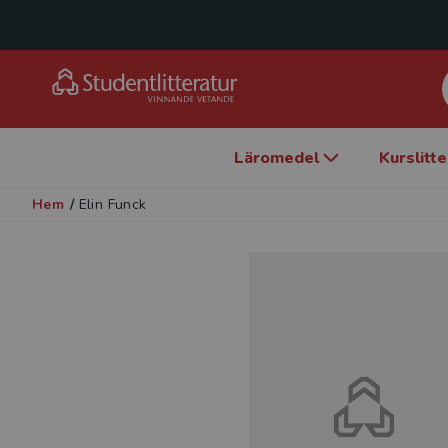
Läromedel
Kurslitt
Hem
/
Elin Funck