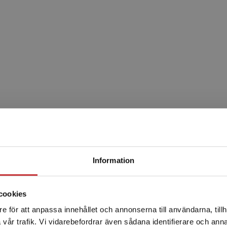
t och lättförståelig introduktion i ekonomistyrning.
Begränsad fraktregion
Information
Relaterat
cookies
e för att anpassa innehållet och annonserna till användarna, tillh
Det verkar som att du besöker studentlitteratur.se via en
vår trafik. Vi vidarebefordrar även sådana identifierare och anna
enhet utanför Sverige. Vi erbjuder inte leveranser utanför