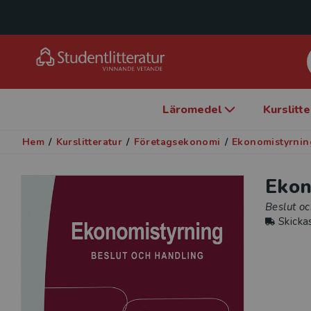
Läromedel
Kurslitt
Hem
/
Kurslitteratur
/
Företagsekonomi
/
Ekonomistyrnin
Ekon
Beslut o
Skicka