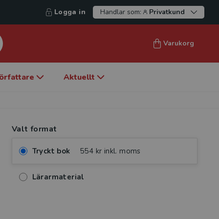
Logga in
Handlar som:
Privatkund
Varukorg
örfattare
Aktuellt
Valt format
Tryckt bok
554 kr inkl. moms
Lärarmaterial