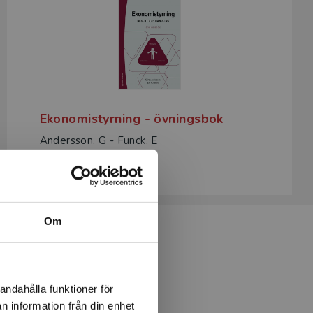
Ekonomistyrning - övningsbok
Andersson, G - Funck, E
351 kr
inkl. moms
Exkl. moms: 331 kr
Om
andahålla funktioner för
n information från din enhet