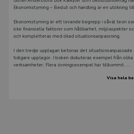
Beskrivning
Göran Anderssons bok Kalkyler som beslutsunderlag har
Ekonomistyrning – Beslut och handling är en utökning ti
Ekonomistyrning är ett levande begrepp i såväl teori som
icke finansiella faktorer som hållbarhet, miljöaspekter o
och kompletteras med ökad situationsanpassning.
I den tredje upplagan betonas det situationsanpassade 
tidigare upplagor. I boken diskuteras exempel från olika 
verksamheter. Flera övningsexempel har tillkommit.
Visa hela be
Boken innehåller en blandning av
beslut och handling
teori och praktik
gamla beprövade modeller och nya utvecklingstendens