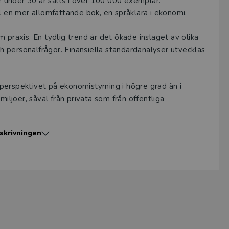
 under 30 år sålts i över 100 000 exemplar.
ll en mer allomfattande bok, en språklära i ekonomi.
 praxis. En tydlig trend är det ökade inslaget av olika
ch personalfrågor. Finansiella standard­analyser utvecklas
perspektivet på ekonomistyrning i högre grad än i
miljöer‚ såväl från privata som från offentliga
skrivningen
er