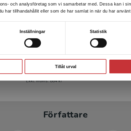
nnons- och analysföretag som vi samarbetar med. Dessa kan i sin
Sverige. För att kunna slutföra ett köp måste
har tillhandahållit eller som de har samlat in när du har använt 
leveransadressen vara i Sverige.
Läs mer
Kontakta kundservice
Inställningar
Statistik
Ekonomistyrning - Beslut
och handling - paket
Stäng
Andersson, G - Funck, E
Tillåt urval
937 kr
inkl. moms
Exkl. moms: 884 kr
Författare