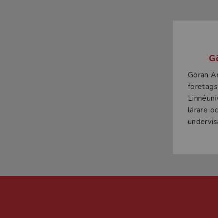
G
Göran An
företags
Linnéuni
lärare oc
undervis