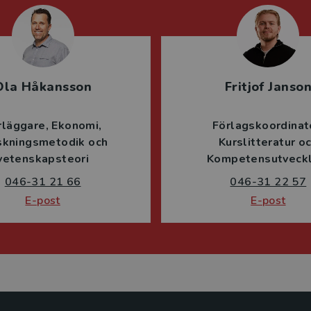
Ola Håkansson
Fritjof Janso
rläggare
Ekonomi
Förlagskoordinat
skningsmetodik och
Kurslitteratur o
vetenskapsteori
Kompetensutveckl
046-31 21 66
046-31 22 57
E-post
E-post