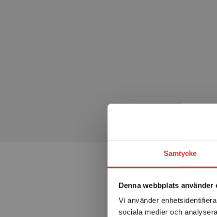
vertikal och horisontell styrning
matematiska beräkningar och kvalitativa resonemang
förkalkyler och uppföljning.
Sammantaget är ambitionen att boken ska vara en lättläs
Samtycke
Denna webbplats använder 
Vi använder enhetsidentifierar
sociala medier och analysera 