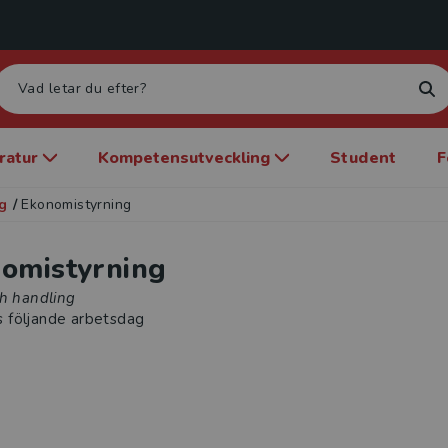
eratur
Kompetensutveckling
Student
F
g
/
Ekonomistyrning
omistyrning
ch handling
s följande arbetsdag