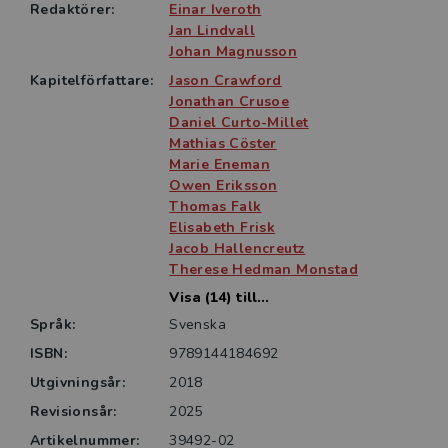
Redaktörer:
Einar Iveroth
Jan Lindvall
Johan Magnusson
Kapitelförfattare:
Jason Crawford
Jonathan Crusoe
Daniel Curto-Millet
Mathias Cöster
Marie Eneman
Owen Eriksson
Thomas Falk
Elisabeth Frisk
Jacob Hallencreutz
Therese Hedman Monstad
Visa (14) till...
Språk:
Svenska
ISBN:
9789144184692
Utgivningsår:
2018
Revisionsår:
2025
Artikelnummer:
39492-02