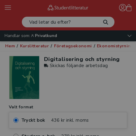
Handlar som:
Privatkund
Hem
/
Kurslitteratur
/
Företagsekonomi
/
Ekonomistyrning
Digitalisering och styrning
Skickas följande arbetsdag
Valt format
Tryckt bok
436 kr inkl. moms