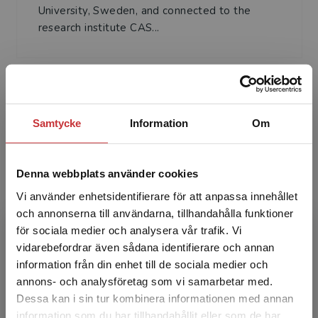
University, Sweden, and connected to the
research institute CAS...
Samtycke
Information
Om
Jan Lindvall
Denna webbplats använder cookies
Jan Lindvall är docent på Företagsekonomiska
Vi använder enhetsidentifierare för att anpassa innehållet
institutionen vid Uppsala universitet. Jan forskar
och annonserna till användarna, tillhandahålla funktioner
och undervisar inom området
för sociala medier och analysera vår trafik. Vi
Begränsad fraktregion
verksamhetsstyrning. Ha...
vidarebefordrar även sådana identifierare och annan
information från din enhet till de sociala medier och
annons- och analysföretag som vi samarbetar med.
Dessa kan i sin tur kombinera informationen med annan
information som du har tillhandahållit eller som de har