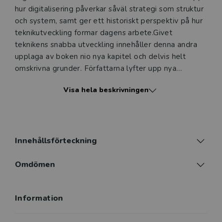
undervisning (nivå och ämne) och dig som är verksam i
hur digitalisering påverkar såväl strategi som struktur
Sverige. Du kan alltid kontakta vår
kundservice
om du
och system, samt ger ett historiskt perspektiv på hur
önskar ytterligare information eller har frågor om
teknikutveckling formar dagens arbete.Givet
produkten.
teknikens snabba utveckling innehåller denna andra
upplaga av boken nio nya kapitel och delvis helt
Den här produkten kan beställas av lärare på universitet
omskrivna grunder. Författarna lyfter upp nya
eller högskola. Om det gäller tjänsteexemplar av en
fenomen, såsom artificiell intelligens, twin transition
kursbok på befintlig kurslista hänvisar vi till din
Visa hela beskrivningen
och digital inkludering, och visar hur dessa bör
arbetsgivare.
integreras för att säkerställa en ändamålsenlig
digitalisering och styrning. Boken ger ett betydande
kunskapsbidrag, som hjälper läsaren att hitta nya
Logga in
vägar i en tid när teknikens utveckling fortsätter att
Innehållsförteckning
accelerera.
Omdömen
Information