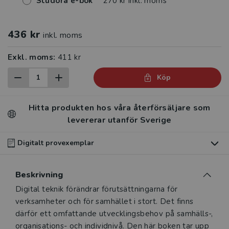
Studora e-bok
270 kr inkl. moms
436 kr
inkl. moms
Exkl. moms:
411 kr
Köp
Hitta produkten hos våra återförsäljare som
levererar utanför Sverige
Digitalt provexemplar
Du som undervisar kan beställa ett kostnadsfritt
Beskrivning
digitalt provexemplar av den här produkten
.
Beskrivning
Digital teknik förändrar förutsättningarna för
Våra digitala provexemplar tillhandahålls via Studora.se
verksamheter och för samhället i stort. Det finns
och ger dig tillgång till boken under 180 dagar. Observera
därför ett omfattande utvecklingsbehov på samhälls-,
att erbjudandet endast gäller relevanta produkter för din
organisations- och individnivå. Den här boken tar upp