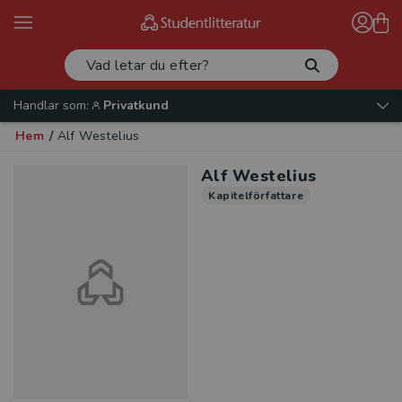
Handlar som:
Privatkund
Hem
/
Alf Westelius
Alf Westelius
Kapitelförfattare