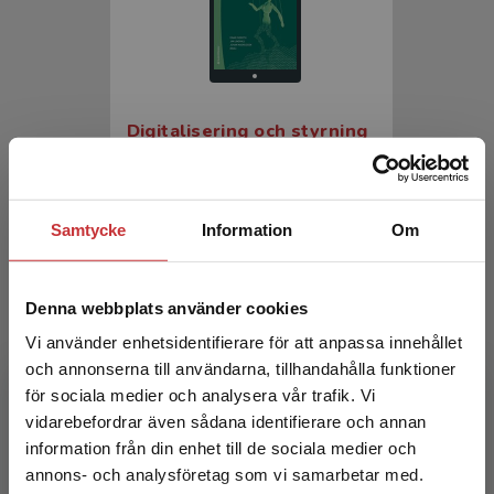
Digitalisering och styrning
Iveroth, Einar m.fl. (red.)
270 kr
inkl. moms
Samtycke
Information
Om
Exkl. moms: 255 kr
Denna webbplats använder cookies
Vi använder enhetsidentifierare för att anpassa innehållet
och annonserna till användarna, tillhandahålla funktioner
för sociala medier och analysera vår trafik. Vi
Begränsad fraktregion
vidarebefordrar även sådana identifierare och annan
information från din enhet till de sociala medier och
annons- och analysföretag som vi samarbetar med.
Digitalisering och styrning