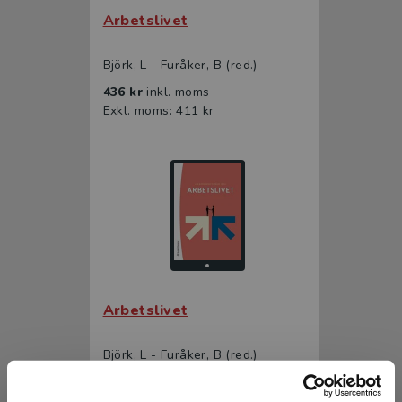
Arbetslivet
Björk, L - Furåker, B (red.)
436 kr
inkl. moms
Exkl. moms: 411 kr
Arbetslivet
Björk, L - Furåker, B (red.)
275 kr
inkl. moms
Exkl. moms: 259 kr