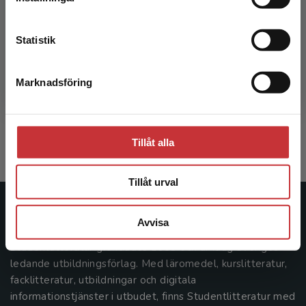
Kontakta kundservice
Statistik
Digitalisering och styrning
Marknadsföring
Stäng
Iveroth, Einar m.fl. (red.)
436 kr
inkl. moms
Exkl. moms: 411 kr
Tillåt alla
Tillåt urval
Studentlitteratur
Avvisa
Studentlitteratur grundades 1963 och är idag Sveriges
ledande utbildningsförlag. Med läromedel, kurslitteratur,
facklitteratur, utbildningar och digitala
informationstjänster i utbudet, finns Studentlitteratur med