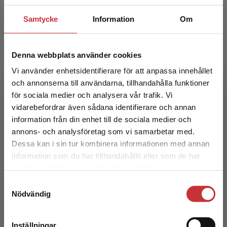
Samtycke
Information
Om
Denna webbplats använder cookies
Vi använder enhetsidentifierare för att anpassa innehållet
och annonserna till användarna, tillhandahålla funktioner
för sociala medier och analysera vår trafik. Vi
Begränsad fraktregion
vidarebefordrar även sådana identifierare och annan
Digitalisering och styrning
information från din enhet till de sociala medier och
annons- och analysföretag som vi samarbetar med.
Iveroth, Einar m.fl. (red.)
Dessa kan i sin tur kombinera informationen med annan
270 kr
inkl. moms
information som du har tillhandahållit eller som de har
Det verkar som att du besöker
Exkl. moms: 255 kr
samlat in när du har använt deras tjänster.
studentlitteratur.se via en enhet utanför Sverige.
Samtyckesval
Vi erbjuder inte leveranser utanför Sverige. För
Nödvändig
att kunna slutföra ett köp måste
leveransadressen vara i Sverige.
Läs mer
Inställningar