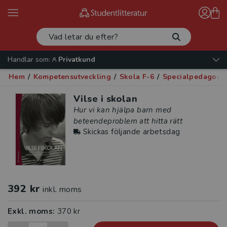
Handlar som:
Privatkund
Hem
/
Kompetensutveckling
/
Skola F-6
/
Specialpedagogi
Vilse i skolan
Hur vi kan hjälpa barn med
beteendeproblem att hitta rätt
Skickas följande arbetsdag
392 kr
inkl. moms
Exkl. moms:
370 kr