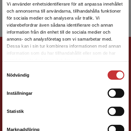
hjälpa beteendemässigt störande barn –
Vi använder enhetsidentifierare för att anpassa innehållet
numera kallad Co...
och annonserna till användarna, tillhandahålla funktioner
för sociala medier och analysera vår trafik. Vi
Begränsad fraktregion
vidarebefordrar även sådana identifierare och annan
information från din enhet till de sociala medier och
annons- och analysföretag som vi samarbetar med.
Förlagskontakt
Dessa kan i sin tur kombinera informationen med annan
information som du har tillhandahållit eller som de har
Det verkar som att du besöker
samlat in när du har använt deras tjänster.
studentlitteratur.se via en enhet utanför Sverige.
Samtyckesval
Vi erbjuder inte leveranser utanför Sverige. För
Nödvändig
att kunna slutföra ett köp måste
leveransadressen vara i Sverige.
Läs mer
Sigrid Ekblad
Inställningar
Kontakta kundservice
Förläggare
Statistik
Lärarutbildning och pedagogik
046-31 22 38
Marknadsföring
Stäng