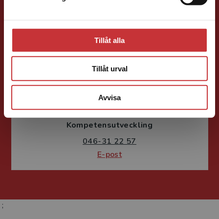
E-post
Tillåt alla
Tillåt urval
Fritjof Janson
Avvisa
Förlagskoordinator
Kurslitteratur och
Kompetensutveckling
046-31 22 57
E-post
;