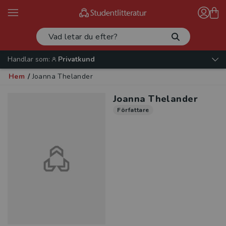
Handlar som:
Privatkund
Hem
/
Joanna Thelander
Joanna Thelander
Författare