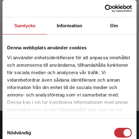
Samtycke
Information
Om
Denna webbplats använder cookies
Vi använder enhetsidentifierare för att anpassa innehållet
Skolutveckling för hållbart lärande
och annonserna till användarna, tillhandahålla funktioner
för sociala medier och analysera vår trafik. Vi
Lundahl, Christian m.fl.
Begränsad fraktregion
vidarebefordrar även sådana identifierare och annan
217 kr
inkl. moms
information från din enhet till de sociala medier och
Exkl. moms: 205 kr
annons- och analysföretag som vi samarbetar med.
Dessa kan i sin tur kombinera informationen med annan
information som du har tillhandahållit eller som de har
Det verkar som att du besöker
samlat in när du har använt deras tjänster.
studentlitteratur.se via en enhet utanför Sverige.
Studentlitteratur
Samtyckesval
Vi erbjuder inte leveranser utanför Sverige. För
Nödvändig
att kunna slutföra ett köp måste