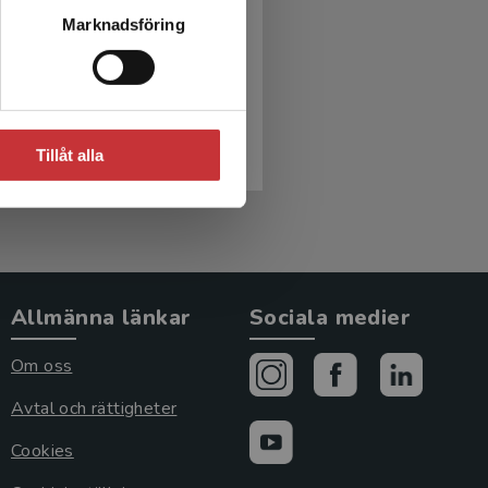
ljournalistik
Marknadsföring
, Gunnar - Tenor, Carina
r
inkl. moms
Tillåt alla
moms: 342 kr
Allmänna länkar
Sociala medier
Om oss
Avtal och rättigheter
Cookies