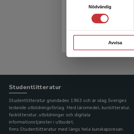
Handbok i
Nödvändig
journalistikforsknin
Karlsson, M - Strömbäck, J (red.
456 kr
inkl. moms
Avvisa
Exkl. moms: 430 kr
Studentlitteratur
Studentlitteratur grundades 1963 och är idag Sveriges
ledande utbildningsförlag. Med läromedel, kurslitteratur,
facklitteratur, utbildningar och digitala
informationstjänster i utbudet,
finns Studentlitteratur med längs hela kunskapsresan.