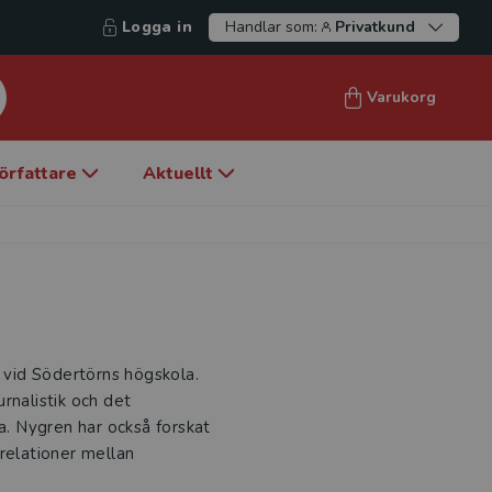
Logga in
Handlar som:
Privatkund
Varukorg
örfattare
Aktuellt
k vid Södertörns högskola.
rnalistik och det
na. Nygren har också forskat
relationer mellan