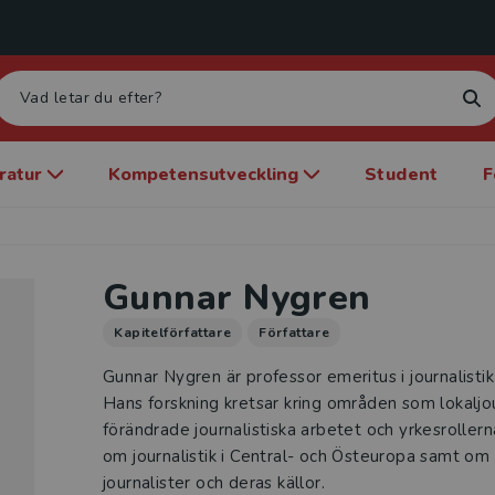
eratur
Kompetensutveckling
Student
F
Gunnar Nygren
Kapitelförfattare
Författare
Gunnar Nygren är professor emeritus i journalisti
Hans forskning kretsar kring områden som lokaljou
förändrade journalistiska arbetet och yrkesroller
om journalistik i Central- och Östeuropa samt om 
journalister och deras källor.