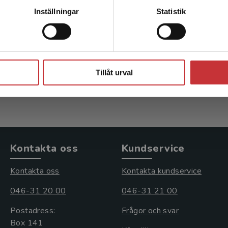
Kontakta kundservice
Handbok i
Loka
Inställningar
Statistik
g
journalistikforskning
Nygren
)
Karlsson, M - Strömbäck, J (red.)
Stäng
285 kr
inkl. moms
363 k
Tillåt urval
Exkl. moms: 269 kr
Exkl. 
Kontakta oss
Kundservice
Kontakta oss
Kontakta kundservice
046-31 20 00
046-31 21 00
Postadress:
Frågor och svar
Box 141