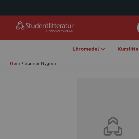
Läromedel
Kurslitt
Hem
/
Gunnar Nygren