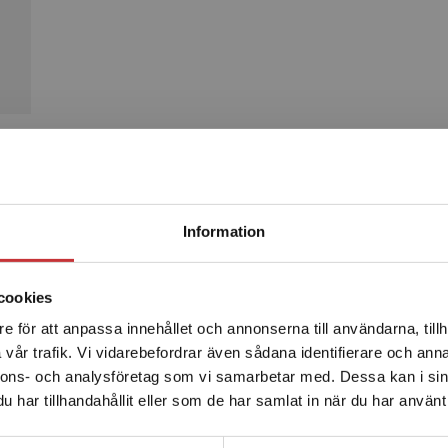
Produkter
Begränsad fraktregion
Information
cookies
e för att anpassa innehållet och annonserna till användarna, tillh
Det verkar som att du besöker studentlitteratur.se via en
vår trafik. Vi vidarebefordrar även sådana identifierare och anna
enhet utanför Sverige. Vi erbjuder inte leveranser utanför
nnons- och analysföretag som vi samarbetar med. Dessa kan i sin
Sverige. För att kunna slutföra ett köp måste
har tillhandahållit eller som de har samlat in när du har använt 
leveransadressen vara i Sverige.
Läs mer