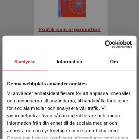
Politik som organisation
Dahlström, Carl (red.)
363 kr
inkl. moms
Exkl. moms: 342 kr
Samtycke
Information
Om
Denna webbplats använder cookies
Vi använder enhetsidentifierare för att anpassa innehållet
och annonserna till användarna, tillhandahålla funktioner
för sociala medier och analysera vår trafik. Vi
Begränsad fraktregion
vidarebefordrar även sådana identifierare och annan
information från din enhet till de sociala medier och
Politik som organisation
annons- och analysföretag som vi samarbetar med.
Dessa kan i sin tur kombinera informationen med annan