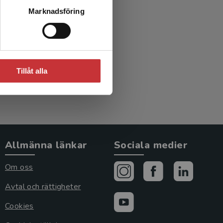
Marknadsföring
Tillåt alla
Allmänna länkar
Sociala medier
Om oss
Avtal och rättigheter
Cookies