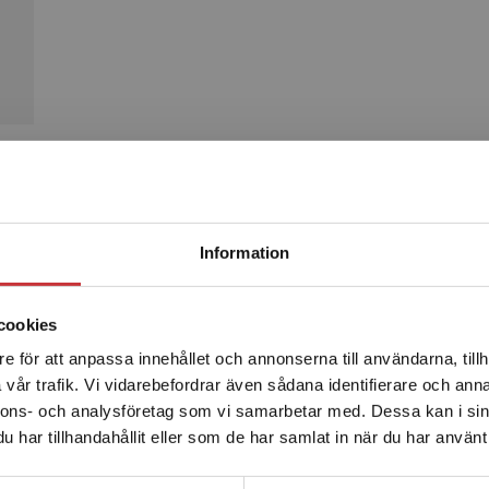
Produkter
Begränsad fraktregion
Information
cookies
e för att anpassa innehållet och annonserna till användarna, tillh
Det verkar som att du besöker studentlitteratur.se via en
vår trafik. Vi vidarebefordrar även sådana identifierare och anna
enhet utanför Sverige. Vi erbjuder inte leveranser utanför
nnons- och analysföretag som vi samarbetar med. Dessa kan i sin
Sverige. För att kunna slutföra ett köp måste
har tillhandahållit eller som de har samlat in när du har använt 
leveransadressen vara i Sverige.
Läs mer