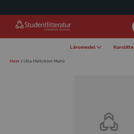
Läromedel
Kurslitt
Hem
/
Ulla Hellström Muhli