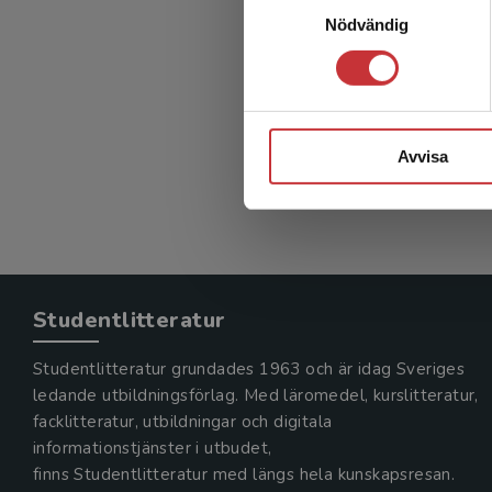
Nödvändig
Avvisa
Studentlitteratur
Studentlitteratur grundades 1963 och är idag Sveriges
ledande utbildningsförlag. Med läromedel, kurslitteratur,
facklitteratur, utbildningar och digitala
informationstjänster i utbudet,
finns Studentlitteratur med längs hela kunskapsresan.