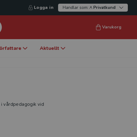
Logga in
Handlar som:
Privatkund
Varukorg
örfattare
Aktuellt
r. i vårdpedagogik vid