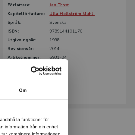
Författare:
Jan Trost
Kapitelförfattare:
Ulla Hellström Muhli
Språk:
Svenska
ISBN:
9789144101170
Utgivningsår:
1998
Revisionsår:
2014
Artikelnummer:
6931-04
Upplaga:
Fjärde
Sidantal:
96
Om
Köp- och leveransvillkor
andahålla funktioner för
n information från din enhet
 tur kombinera informationen