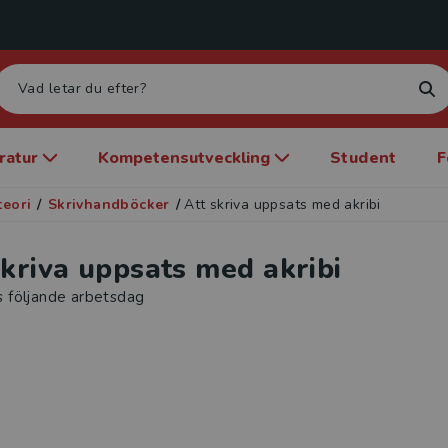
eratur
Kompetensutveckling
Student
F
teori
/
Skrivhandböcker
/
Att skriva uppsats med akribi
skriva uppsats med akribi
s följande arbetsdag