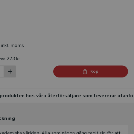
inkl. moms
223 kr
ms:
Köp
 produkten hos våra återförsäljare som levererar utanfö
ckning
akademiska världen. Alla som någon gång tagit sig för att