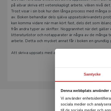
Beskrivning
på allvar skriva ett vetenskapligt arbete, vilken nivå det
Trost visar i sin bok hur den långa process med många 
av. Boken behandlar dels själva uppsatsskrivandets pro
kan komma vidare när man kört fast, dels det som ibland 
från andra typer av skrifter. Noggrannhet när det gäller
litteraturlistor och notapparater är några av de många t
arbete. Detta och mycket annat får i boken en grundli
Att skriva uppsats med akribi är avsedd för alla som ämn
högskola eller universitet. I denna fjärde upplaga har t
Visa hela be
Samtycke
Denna webbplats använder 
Vi använder enhetsidentifierar
sociala medier och analysera 
till de sociala medier och a