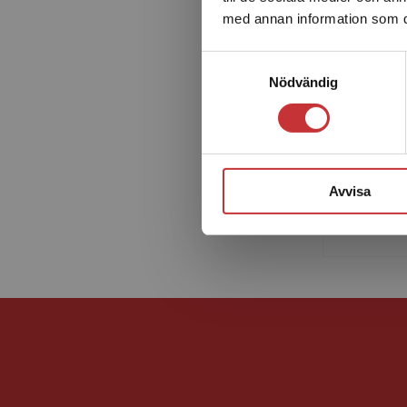
med annan information som du 
Samtyckesval
Nödvändig
Jan Tros
var prof
Avvisa
universit
sociolog