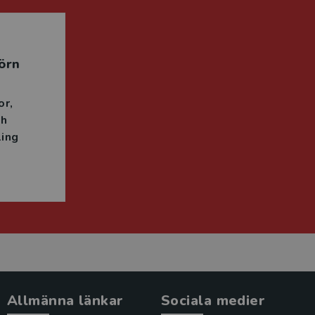
örn
or
ch
ing
Allmänna länkar
Sociala medier