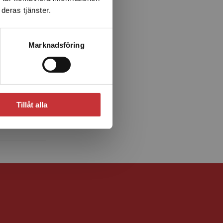
deras tjänster.
Marknadsföring
uhli
nt i
Tillåt alla
la