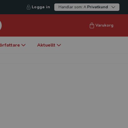
Logga in
Handlar som:
Privatkund
Varukorg
örfattare
Aktuellt