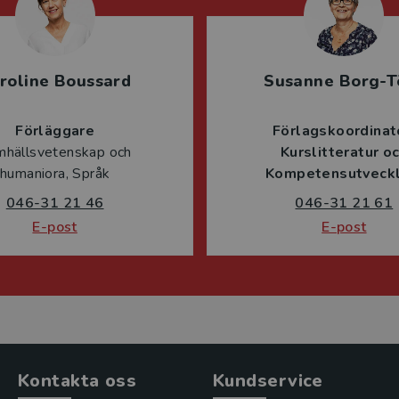
roline Boussard
Susanne Borg-T
Förläggare
Förlagskoordinat
mhällsvetenskap och
Kurslitteratur o
humaniora, Språk
Kompetensutveckl
046-31 21 46
046-31 21 61
E-post
E-post
Kontakta oss
Kundservice