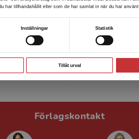
har tillhandahållit eller som de har samlat in när du har använt 
leveransadressen vara i Sverige.
Läs mer
Kontakta kundservice
Inställningar
Statistik
Jan Trost
Ulla Hellström M
t (f.1935 avliden 2018)
Ulla Hellström Muhli, doce
Stäng
essor vid Uppsala
sociologi och fil. dr. i
Tillåt urval
et, där han forskade i
vårdpedagogik vid Uppsa
i och socialpsykologi.
universitet.
Förlagskontakt