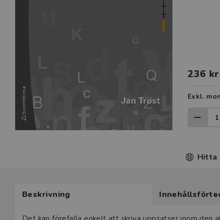
236 kr
Exkl. mo
Hitta
Beskrivning
Innehållsförte
Det kan förefalla enkelt att skriva uppsatser inom den 