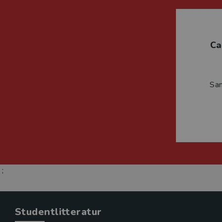
Ca
Sa
;
Studentlitteratur