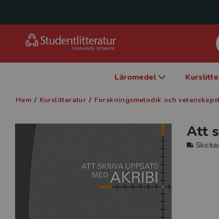
Läromedel
Kurslitt
Hem
/
Kurslitteratur
/
Forskningsmetodik och vetenskaps
Att 
Skicka