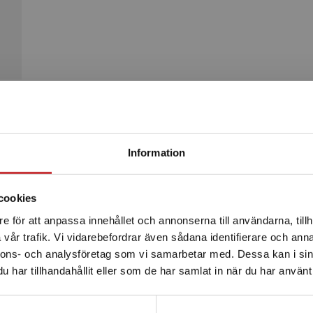
Begränsad fraktregion
Produkter
Information
cookies
e för att anpassa innehållet och annonserna till användarna, tillh
Det verkar som att du besöker studentlitteratur.se via en
vår trafik. Vi vidarebefordrar även sådana identifierare och anna
enhet utanför Sverige. Vi erbjuder inte leveranser utanför
nnons- och analysföretag som vi samarbetar med. Dessa kan i sin
Sverige. För att kunna slutföra ett köp måste
har tillhandahållit eller som de har samlat in när du har använt 
leveransadressen vara i Sverige.
Läs mer
Kontakta kundservice