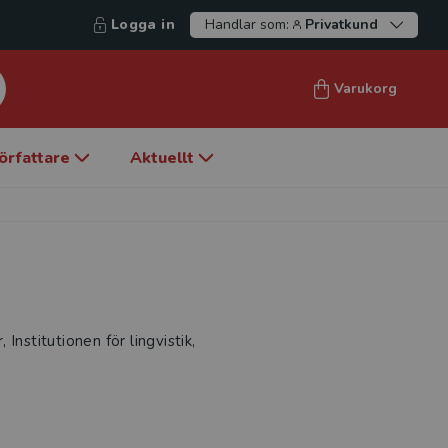
Logga in
Handlar som:
Privatkund
Varukorg
örfattare
Aktuellt
 Institutionen för lingvistik,