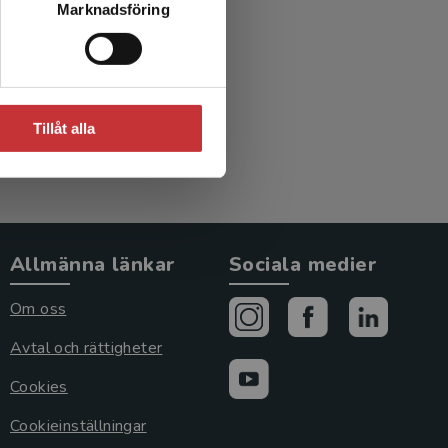
Marknadsföring
Tillåt alla
Allmänna länkar
Sociala medier
Om oss
Avtal och rättigheter
Cookies
Cookieinställningar