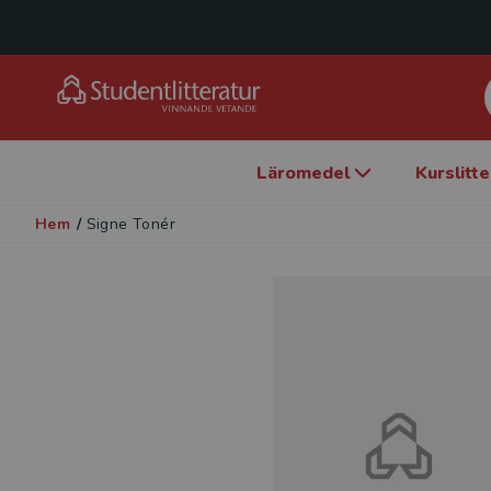
Läromedel
Kurslitt
Hem
/
Signe Tonér