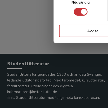
Nödvändig
Avvisa
Studentlitteratur
Studentlitteratur grundades 1963 och är idag Sveriges
ledande utbildningsförlag. Med läromedel, kurslitteratur,
facklitteratur, utbildningar och digitala
informationstjänster i utbudet,
finns Studentlitteratur med längs hela kunskapsresan.