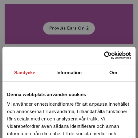
Provläs Ears On 2
Samtycke
Information
Om
Prova demo till Ears On 1
Denna webbplats använder cookies
Vi använder enhetsidentifierare för att anpassa innehållet
och annonserna till användarna, tillhandahålla funktioner
Prova demo till Ears On 2
för sociala medier och analysera vår trafik. Vi
Begränsad fraktregion
vidarebefordrar även sådana identifierare och annan
information från din enhet till de sociala medier och