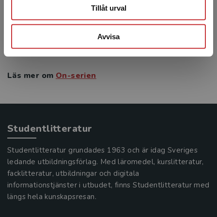
med dina elever utan längre planering eller
Tillåt urval
förberedelser. Hörövningarna har en ...
797 kr
inkl. moms
Exkl. moms: 752 kr
Avvisa
Läs mer om
On-serien
Studentlitteratur
Studentlitteratur grundades 1963 och är idag Sveriges
ledande utbildningsförlag. Med läromedel, kurslitteratur,
facklitteratur, utbildningar och digitala
informationstjänster i utbudet, finns Studentlitteratur med
längs hela kunskapsresan.