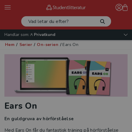
Handlar som:
Privatkund
Hem
/
Serier
/
On-serien
/
Ears On
Ears On
En guldgruva av hörförståelse
Med Ears On får du fantastisk träning på hörförståelse