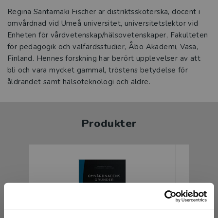
Regina Santamäki Fischer är distriktssköterska, docent i
omvårdnad vid Umeå universitet, universitetslektor vid
Enheten för vårdvetenskap/hälsovetenskaper, Fakulteten
för pedagogik och välfärdsstudier, Åbo Akademi, Vasa,
Finland. Hennes forskning har berört upplevelser av att
bli och vara mycket gammal, tröstens betydelse för
åldrandet samt hälsoteknologi och äldre.
Produkter