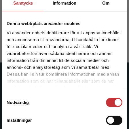
Samtycke
Information
Om
Omvårdnadens grunder
Omvårdn
Denna webbplats använder cookies
Marmstål Hammar, Lena m.fl. (red.)
Marmstål H
Vi använder enhetsidentifierare för att anpassa innehållet
578 kr
inkl. moms
383 kr
ink
och annonserna till användarna, tillhandahålla funktioner
Exkl. moms: 545 kr
Exkl. moms
för sociala medier och analysera vår trafik. Vi
Begränsad fraktregion
vidarebefordrar även sådana identifierare och annan
information från din enhet till de sociala medier och
annons- och analysföretag som vi samarbetar med.
Dessa kan i sin tur kombinera informationen med annan
Studentlitteratur
information som du har tillhandahållit eller som de har
Det verkar som att du besöker
samlat in när du har använt deras tjänster.
Studentlitteratur grundades 1963 och är idag Sveriges
studentlitteratur.se via en enhet utanför Sverige.
Samtyckesval
ledande utbildningsförlag. Med läromedel, kurslitteratur,
Vi erbjuder inte leveranser utanför Sverige. För
Nödvändig
facklitteratur, utbildningar och digitala
att kunna slutföra ett köp måste
informationstjänster i utbudet, finns Studentlitteratur med
leveransadressen vara i Sverige.
Läs mer
längs hela kunskapsresan.
Inställningar
Kontakta kundservice