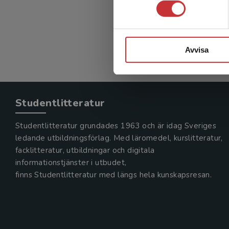
Avvisa
Studentlitteratur
Studentlitteratur grundades 1963 och är idag Sveriges
ledande utbildningsförlag. Med läromedel, kurslitteratur,
facklitteratur, utbildningar och digitala
informationstjänster i utbudet,
finns Studentlitteratur med längs hela kunskapsresan.