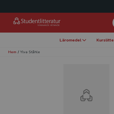
Läromedel
Kurslitt
Hem
/
Ylva Ståhle