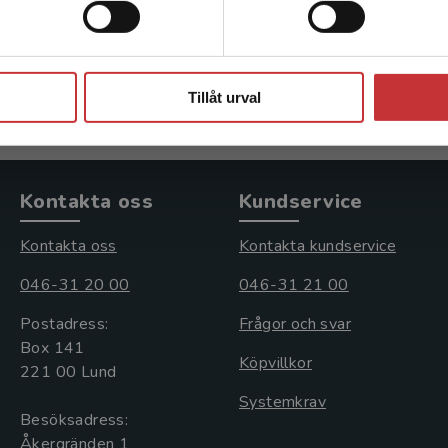
292 kr
inkl. moms
Exkl. moms: 275 kr
Stäng
Tillåt urval
Kontakta oss
Kundservice
Kontakta oss
Kontakta kundservice
046-31 20 00
046-31 21 00
Postadress:
Frågor och svar
Box 141
Köpvillkor
221 00 Lund
Systemkrav
Besöksadress:
Åkergränden 1