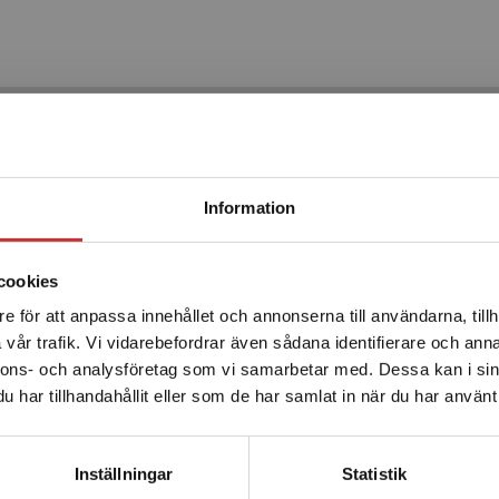
Produkter
Begränsad fraktregion
Information
cookies
e för att anpassa innehållet och annonserna till användarna, tillh
Det verkar som att du besöker studentlitteratur.se via en
vår trafik. Vi vidarebefordrar även sådana identifierare och anna
enhet utanför Sverige. Vi erbjuder inte leveranser utanför
nnons- och analysföretag som vi samarbetar med. Dessa kan i sin
Sverige. För att kunna slutföra ett köp måste
har tillhandahållit eller som de har samlat in när du har använt 
leveransadressen vara i Sverige.
Läs mer
Mentorskap i skola och
Kontakta kundservice
förskola
Inställningar
Statistik