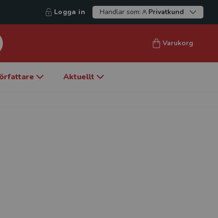
Logga in
Handlar som:
Privatkund
Varukorg
örfattare
Aktuellt