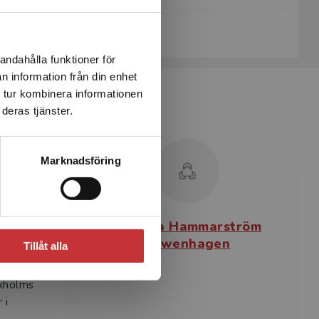
Köp- och leveransvillkor
andahålla funktioner för
n information från din enhet
 tur kombinera informationen
deras tjänster.
Marknadsföring
n
Birgitta Hammarström
Lewenhagen
Tillåt alla
didaktik
tik och
ckholms
 i