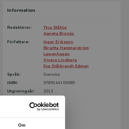
Information
Redaktörer:
Ylva Ståhle
Agneta Bronäs
Författare:
Inger Eriksson
Birgitta Hammarström
Lewenhagen
Viveca Lindberg
Eva Stålbrandt Edman
Språk:
Svenska
ISBN:
9789144159089
Utgivningsår:
2013
Revisionsår:
2021
Artikelnummer:
38044-02
Upplaga:
Andra
Sidantal:
174
Om