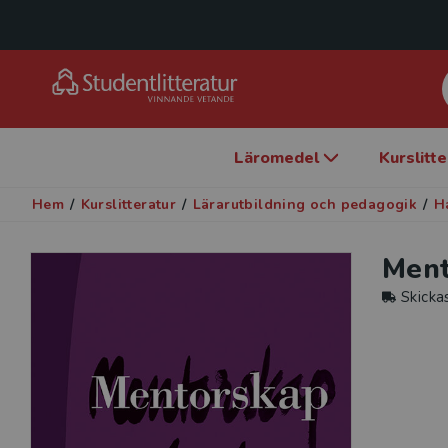
Läromedel
Kurslitt
Hem
/
Kurslitteratur
/
Lärarutbildning och pedagogik
/
H
Ment
Skicka