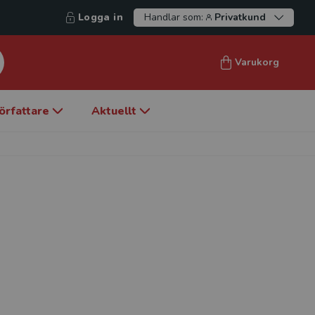
Logga in
Handlar som:
Privatkund
Varukorg
örfattare
Aktuellt