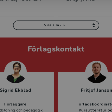
svetenskap, Stockholms
pedagogik vid lä...
Visa alla - 6
Förlagskontakt
Sigrid Ekblad
Fritjof Janso
Förläggare
Förlagskoordinat
tbildning och pedagogik
Kurslitteratur o