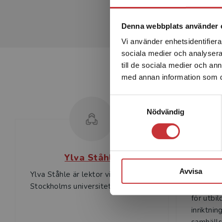
Denna webbplats använder 
Vi använder enhetsidentifierar
sociala medier och analysera 
till de sociala medier och a
med annan information som du 
Samtyckesval
Nödvändig
Ylva Ståhle
Avvisa
Ylva Ståhle är lektor vid
Agneta 
Stockholms universitet.
universit
för utbi
inriktni