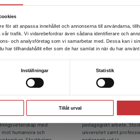
cookies
e för att anpassa innehållet och annonserna till användarna, tillh
Det verkar som att du besöker studentlitteratur.se via en
vår trafik. Vi vidarebefordrar även sådana identifierare och anna
enhet utanför Sverige. Vi erbjuder inte leveranser utanför
Författare
nnons- och analysföretag som vi samarbetar med. Dessa kan i sin
Sverige. För att kunna slutföra ett köp måste
har tillhandahållit eller som de har samlat in när du har använt 
leveransadressen vara i Sverige.
Läs mer
Kontakta kundservice
Inställningar
Statistik
Stäng
Agneta Bronäs
Inger Eriksso
Tillåt urval
Bronäs är
Inger Eriksson är docent i 
etslektor vid institutionen
vid Institutionen för didak
ldnings­vetenskap med
pedagogiskt arbete, Sto
ng mot humaniora och
universitet samt professor