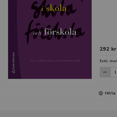
292 kr
Exkl. mo
Hitta