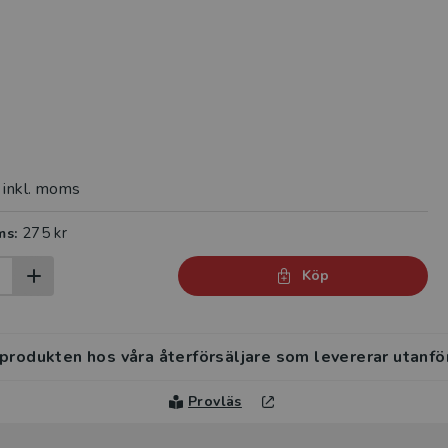
inkl. moms
275 kr
ms:
Köp
 produkten hos våra återförsäljare som levererar utanfö
Provläs