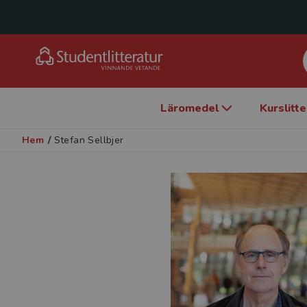
Läromedel
Kurslitt
Hem
/
Stefan Sellbjer