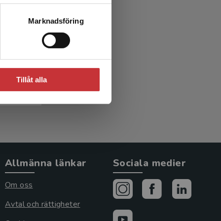
Marknadsföring
 och
sion
Tillåt alla
Allmänna länkar
Sociala medier
Om oss
Avtal och rättigheter