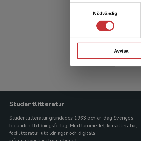
Samtyckesval
Nödvändig
Kun
kun
Sellbjer, 
Avvisa
337 kr
in
Exkl. mom
Studentlitteratur
Studentlitteratur grundades 1963 och är idag Sveriges
ledande utbildningsförlag. Med läromedel, kurslitteratur,
facklitteratur, utbildningar och digitala
informationstjänster i utbudet,