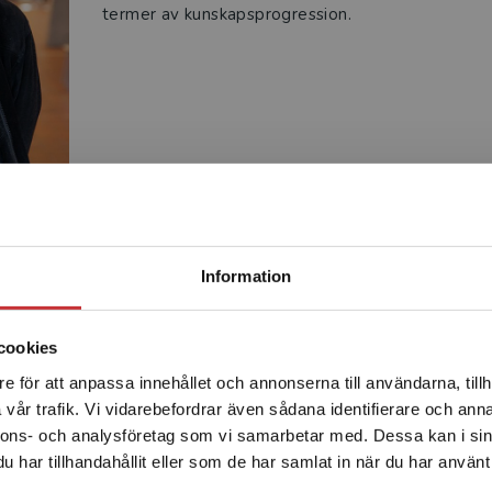
termer av kunskapsprogression.
Begränsad fraktregion
Produkter
Information
cookies
e för att anpassa innehållet och annonserna till användarna, tillh
Det verkar som att du besöker studentlitteratur.se via en
vår trafik. Vi vidarebefordrar även sådana identifierare och anna
enhet utanför Sverige. Vi erbjuder inte leveranser utanför
nnons- och analysföretag som vi samarbetar med. Dessa kan i sin
Sverige. För att kunna slutföra ett köp måste
har tillhandahållit eller som de har samlat in när du har använt 
leveransadressen vara i Sverige.
Läs mer