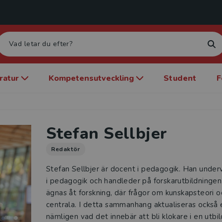
eratur
Kompetensutveckling
Student
F
Stefan Sellbjer
Redaktör
Stefan Sellbjer är docent i pedagogik. Han unde
i pedagogik och handleder på forskarutbildninge
ägnas åt forskning, där frågor om kunskapsteori o
centrala. I detta sammanhang aktualiseras också
nämligen vad det innebär att bli klokare i en utbi