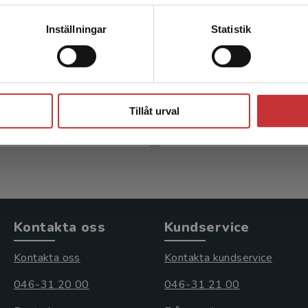
Kontakta kundservice
Inställningar
Statistik
skapskriterier och
Kunskapskriterier
skapsprogression
kunskapsprogres
Stäng
Stefan red.
Sellbjer, Stefan red.
Tillåt urval
kl. moms
209 kr
inkl. moms
s: 318 kr
Exkl. moms: 197 kr
Kontakta oss
Kundservice
Kontakta oss
Kontakta kundservice
046-31 20 00
046-31 21 00