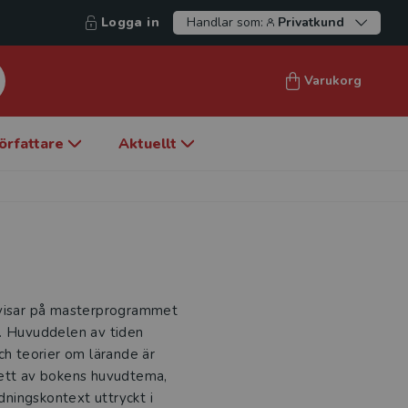
Logga in
Handlar som:
Privatkund
Varukorg
örfattare
Aktuellt
rvisar på masterprogrammet
n. Huvuddelen av tiden
ch teorier om lärande är
 ett av bokens huvudtema,
ldningskontext uttryckt i