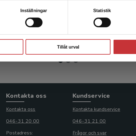
al hållbarhet
Att möta sexuell uts
Kontakta kundservice
Inställningar
Statistik
ernilla m.fl. (red.)
Andersson, Janicke m.fl.
Stäng
r
inkl. moms
312 kr
inkl. moms
moms: 211 kr
Exkl. moms: 294 kr
Tillåt urval
Kontakta oss
Kundservice
Kontakta oss
Kontakta kundservice
046-31 20 00
046-31 21 00
Postadress:
Frågor och svar