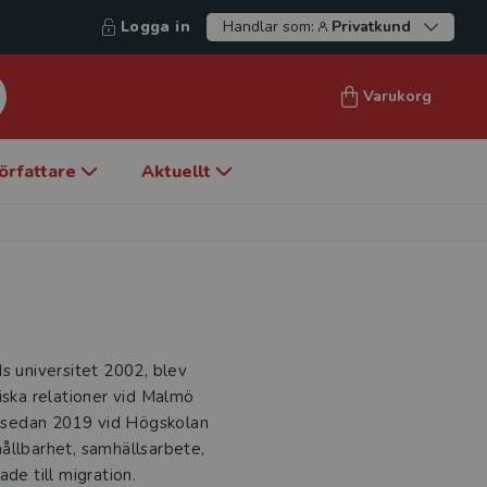
Logga in
Handlar som:
Privatkund
Varukorg
örfattare
Aktuellt
s universitet 2002, blev
iska relationer vid Malmö
te sedan 2019 vid Högskolan
ållbarhet, samhällsarbete,
de till migration.