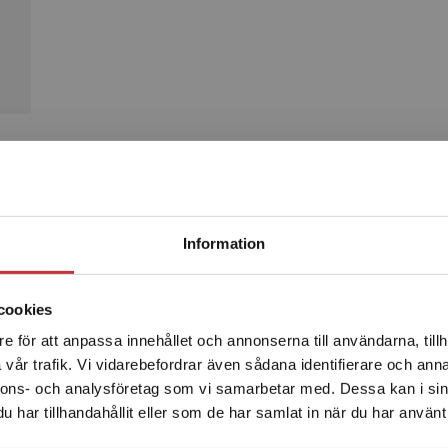
Produkter
Begränsad fraktregion
Information
cookies
e för att anpassa innehållet och annonserna till användarna, tillh
Det verkar som att du besöker studentlitteratur.se via en
vår trafik. Vi vidarebefordrar även sådana identifierare och anna
enhet utanför Sverige. Vi erbjuder inte leveranser utanför
nnons- och analysföretag som vi samarbetar med. Dessa kan i sin
Sverige. För att kunna slutföra ett köp måste
har tillhandahållit eller som de har samlat in när du har använt 
leveransadressen vara i Sverige.
Läs mer