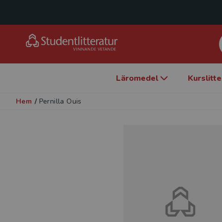
Läromedel
Kurslitt
Hem
/
Pernilla Ouis