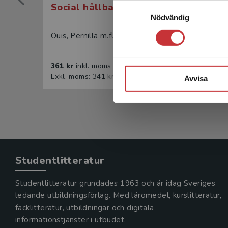
Social hållbarhet
Soci
Samtyckesval
Nödvändig
Ouis, Pernilla m.fl. (red.)
Ouis, P
361 kr
inkl. moms
224 k
Exkl. moms: 341 kr
Exkl. 
Avvisa
Studentlitteratur
Studentlitteratur grundades 1963 och är idag Sveriges
ledande utbildningsförlag. Med läromedel, kurslitteratur,
facklitteratur, utbildningar och digitala
informationstjänster i utbudet,